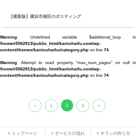
県世帯数情報
【最新版】横浜市南区のポスティング
Warning
: Undefined variable $additional_loop in
/home/r5562913/public_html/kantohaifu.com/wp-
content/themes/kantouhaihu/category.php
on line
74
Warning
: Attempt to read property "max_num_pages" on null in
/home/r5562913/public_html/kantohaifu.com/wp-
content/themes/kantouhaihu/category.php
on line
74
2
＜
1
3
＞
トップページ
サービスの流れ
チラシの作り方