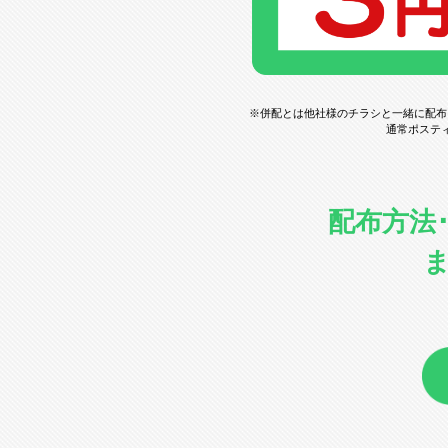
※併配とは他社様のチラシと一緒に配布
通常ポステ
配布方法