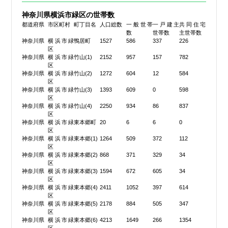
神奈川県横浜市緑区の世帯数
都道府県
市区町村
町丁目名
人口総数
一般世帯
一戸建主
共同住宅
数
世帯数
主世帯数
神奈川県
横浜市緑
鴨居町
1527
586
337
226
区
神奈川県
横浜市緑
竹山(1)
2152
957
157
782
区
神奈川県
横浜市緑
竹山(2)
1272
604
12
584
区
神奈川県
横浜市緑
竹山(3)
1393
609
0
598
区
神奈川県
横浜市緑
竹山(4)
2250
934
86
837
区
神奈川県
横浜市緑
東本郷町
20
6
6
0
区
神奈川県
横浜市緑
東本郷(1)
1264
509
372
112
区
神奈川県
横浜市緑
東本郷(2)
868
371
329
34
区
神奈川県
横浜市緑
東本郷(3)
1594
672
605
34
区
神奈川県
横浜市緑
東本郷(4)
2411
1052
397
614
区
神奈川県
横浜市緑
東本郷(5)
2178
884
505
347
区
神奈川県
横浜市緑
東本郷(6)
4213
1649
266
1354