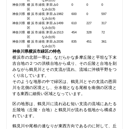
区
なみ台(2)
神奈川県
横浜市緑
長津田み
0
0
0
0
区
なみ台(3)
神奈川県
横浜市緑
長津田み
1982
600
0
597
区
なみ台(4)
神奈川県
横浜市緑
長津田み
1499
610
227
317
区
なみ台(5)
神奈川県
横浜市緑
長津田み
1513
454
328
72
区
なみ台(6)
神奈川県
横浜市緑
長津田み
2036
835
451
361
区
なみ台(7)
神奈川県横浜市緑区の特色
横浜市の北部一帯は、なだらかな多摩丘陵と平坦な下末
吉台地の２つの洪積台地から成り、その丘陵と台地を刻
みながら鶴見川とその支流が流れ、流域に沖積平野をつ
くり出しています。
そのような地形の中で緑区は、鶴見川とその支流の恩田
川を北側の区境とし、分水嶺となる尾根を南側の区境と
する東西に細長い区域となっています。
区の地形は、鶴見川に流れ込む短い支流の流域にあたる
丘陵地（丘陵・台地）と鶴見川が流れる低地から構成さ
れています。
鶴見川や尾根の連なりが東西方向であるのに対して、丘