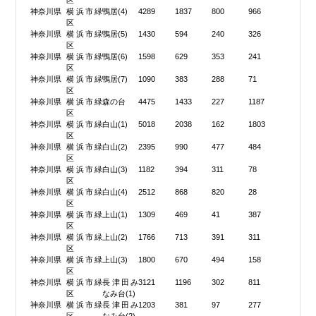
区
神奈川県
横浜市緑
鴨居(4)
4289
1837
800
966
区
神奈川県
横浜市緑
鴨居(5)
1430
594
240
326
区
神奈川県
横浜市緑
鴨居(6)
1598
629
353
241
区
神奈川県
横浜市緑
鴨居(7)
1090
383
288
71
区
神奈川県
横浜市緑
森の台
4475
1433
227
1187
区
神奈川県
横浜市緑
白山(1)
5018
2038
162
1803
区
神奈川県
横浜市緑
白山(2)
2395
990
477
484
区
神奈川県
横浜市緑
白山(3)
1182
394
311
78
区
神奈川県
横浜市緑
白山(4)
2512
868
820
28
区
神奈川県
横浜市緑
上山(1)
1309
469
41
387
区
神奈川県
横浜市緑
上山(2)
1766
713
391
311
区
神奈川県
横浜市緑
上山(3)
1800
670
494
158
区
神奈川県
横浜市緑
長津田み
3121
1196
302
811
区
なみ台(1)
神奈川県
横浜市緑
長津田み
1203
381
97
277