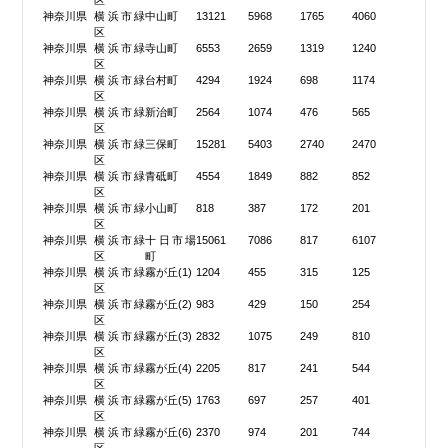
区
神奈川県
横浜市緑
中山町
13121
5968
1765
4060
区
神奈川県
横浜市緑
寺山町
6553
2659
1319
1240
区
神奈川県
横浜市緑
台村町
4294
1924
698
1174
区
神奈川県
横浜市緑
新治町
2564
1074
476
565
区
神奈川県
横浜市緑
三保町
15281
5403
2740
2470
区
神奈川県
横浜市緑
青砥町
4554
1849
882
852
区
神奈川県
横浜市緑
小山町
818
387
172
201
区
神奈川県
横浜市緑
十日市場
15061
7086
817
6107
区
町
神奈川県
横浜市緑
霧が丘(1)
1204
455
315
125
区
神奈川県
横浜市緑
霧が丘(2)
983
429
150
254
区
神奈川県
横浜市緑
霧が丘(3)
2832
1075
249
810
区
神奈川県
横浜市緑
霧が丘(4)
2205
817
241
544
区
神奈川県
横浜市緑
霧が丘(5)
1763
697
257
401
区
神奈川県
横浜市緑
霧が丘(6)
2370
974
201
744