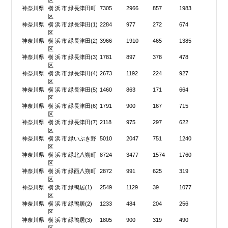
区
神奈川県
横浜市緑
長津田町
7305
2966
857
1983
区
神奈川県
横浜市緑
長津田(1)
2284
977
272
674
区
神奈川県
横浜市緑
長津田(2)
3966
1910
465
1385
区
神奈川県
横浜市緑
長津田(3)
1781
897
378
478
区
神奈川県
横浜市緑
長津田(4)
2673
1192
224
927
区
神奈川県
横浜市緑
長津田(5)
1460
863
171
664
区
神奈川県
横浜市緑
長津田(6)
1791
900
167
715
区
神奈川県
横浜市緑
長津田(7)
2118
975
297
622
区
神奈川県
横浜市緑
いぶき野
5010
2047
751
1240
区
神奈川県
横浜市緑
北八朔町
8724
3477
1574
1760
区
神奈川県
横浜市緑
西八朔町
2872
991
625
319
区
神奈川県
横浜市緑
鴨居(1)
2549
1129
39
1077
区
神奈川県
横浜市緑
鴨居(2)
1233
484
204
256
区
神奈川県
横浜市緑
鴨居(3)
1805
900
319
490