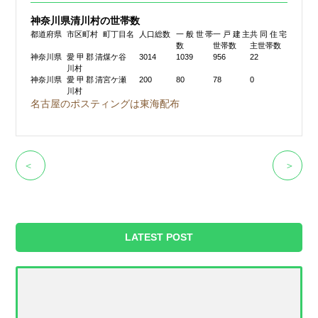
神奈川県清川村の世帯数
都道府県
市区町村
町丁目名
人口総数
一般世帯
一戸建主
共同住宅
数
世帯数
主世帯数
神奈川県
愛甲郡清
煤ケ谷
3014
1039
956
22
川村
神奈川県
愛甲郡清
宮ケ瀬
200
80
78
0
川村
名古屋のポスティングは東海配布
＜
＞
LATEST POST