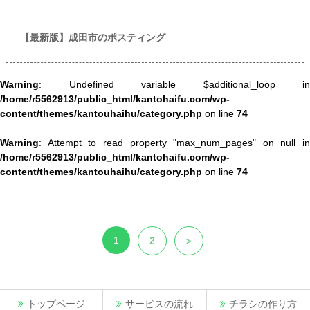
世帯数情報
【最新版】成田市のポスティング
Warning
: Undefined variable $additional_loop in
/home/r5562913/public_html/kantohaifu.com/wp-
content/themes/kantouhaihu/category.php
on line
74
Warning
: Attempt to read property "max_num_pages" on null in
/home/r5562913/public_html/kantohaifu.com/wp-
content/themes/kantouhaihu/category.php
on line
74
1
2
＞
トップページ
サービスの流れ
チラシの作り方