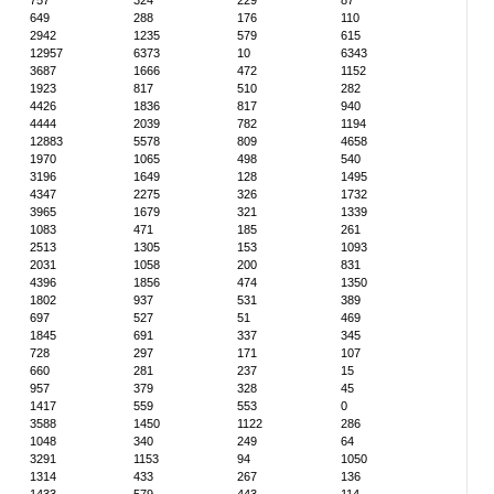
757
324
229
87
649
288
176
110
2942
1235
579
615
12957
6373
10
6343
3687
1666
472
1152
1923
817
510
282
4426
1836
817
940
4444
2039
782
1194
12883
5578
809
4658
1970
1065
498
540
3196
1649
128
1495
4347
2275
326
1732
3965
1679
321
1339
1083
471
185
261
2513
1305
153
1093
2031
1058
200
831
4396
1856
474
1350
1802
937
531
389
697
527
51
469
1845
691
337
345
728
297
171
107
660
281
237
15
957
379
328
45
1417
559
553
0
3588
1450
1122
286
1048
340
249
64
3291
1153
94
1050
1314
433
267
136