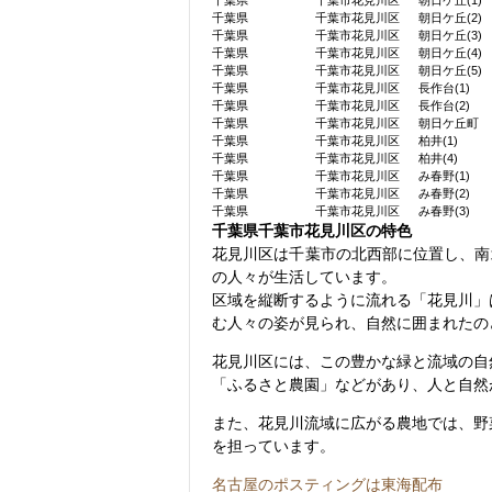
千葉県
千葉市花見川区
朝日ケ丘(1)
千葉県
千葉市花見川区
朝日ケ丘(2)
千葉県
千葉市花見川区
朝日ケ丘(3)
千葉県
千葉市花見川区
朝日ケ丘(4)
千葉県
千葉市花見川区
朝日ケ丘(5)
千葉県
千葉市花見川区
長作台(1)
千葉県
千葉市花見川区
長作台(2)
千葉県
千葉市花見川区
朝日ケ丘町
千葉県
千葉市花見川区
柏井(1)
千葉県
千葉市花見川区
柏井(4)
千葉県
千葉市花見川区
み春野(1)
千葉県
千葉市花見川区
み春野(2)
千葉県
千葉市花見川区
み春野(3)
千葉県千葉市花見川区の特色
花見川区は千葉市の北西部に位置し、南
の人々が生活しています。
区域を縦断するように流れる「花見川」
む人々の姿が見られ、自然に囲まれたの
花見川区には、この豊かな緑と流域の自
「ふるさと農園」などがあり、人と自然
また、花見川流域に広がる農地では、野
を担っています。
名古屋のポスティングは東海配布