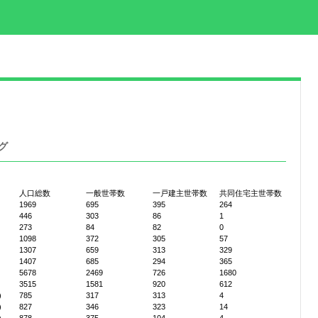
グ
人口総数
一般世帯数
一戸建主世帯数
共同住宅主世帯数
1969
695
395
264
446
303
86
1
273
84
82
0
1098
372
305
57
1307
659
313
329
1407
685
294
365
5678
2469
726
1680
3515
1581
920
612
)
785
317
313
4
)
827
346
323
14