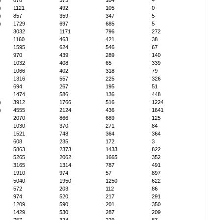
)
878
375
104
4
)
1121
492
105
0
)
857
359
347
5
)
1729
697
685
5
3032
1171
796
272
1160
463
421
38
1595
624
546
67
970
439
289
140
1032
408
65
339
1066
402
318
79
1316
557
225
326
694
267
195
51
1474
586
136
448
)
3912
1766
516
1224
)
4555
2124
436
1641
2070
866
689
125
1030
370
271
84
1521
748
364
364
608
235
172
3
5863
2373
1433
822
5265
2062
1665
352
3165
1314
787
491
1910
974
57
897
5040
1950
1250
622
572
203
112
86
974
520
217
291
1209
590
201
350
1429
530
287
209