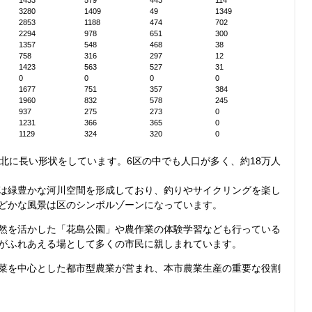
1433
579
443
114
3280
1409
49
1349
2853
1188
474
702
2294
978
651
300
1357
548
468
38
758
316
297
12
1423
563
527
31
0
0
0
0
1677
751
357
384
1960
832
578
245
937
275
273
0
1231
366
365
0
1129
324
320
0
北に長い形状をしています。6区の中でも人口が多く、約18万人
は緑豊かな河川空間を形成しており、釣りやサイクリングを楽し
どかな風景は区のシンボルゾーンになっています。
然を活かした「花島公園」や農作業の体験学習なども行っている
がふれあえる場として多くの市民に親しまれています。
菜を中心とした都市型農業が営まれ、本市農業生産の重要な役割