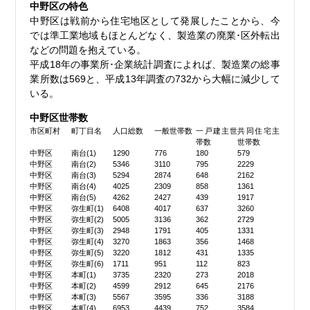
中野区の特色
中野区は戦前から住宅地区として発展したことから、今
では準工業地域もほとんどなく、製造業の廃業･区外転出
などの問題を抱えている。
平成18年の事業所･企業統計調査によれば、製造業の総事
業所数は569と、平成13年調査の732から大幅に減少して
いる。
中野区世帯数
市区町村
町丁目名
人口総数
一般世帯数
一戸建主世
共同住宅主
帯数
世帯数
中野区
南台(1)
1290
776
180
579
中野区
南台(2)
5346
3110
795
2229
中野区
南台(3)
5294
2874
648
2162
中野区
南台(4)
4025
2309
858
1361
中野区
南台(5)
4262
2427
439
1917
中野区
弥生町(1)
6408
4017
637
3260
中野区
弥生町(2)
5005
3136
362
2729
中野区
弥生町(3)
2948
1791
405
1331
中野区
弥生町(4)
3270
1863
356
1468
中野区
弥生町(5)
3220
1812
431
1335
中野区
弥生町(6)
1711
951
112
823
中野区
本町(1)
3735
2320
273
2018
中野区
本町(2)
4599
2912
645
2176
中野区
本町(3)
5567
3595
336
3188
中野区
本町(4)
6953
4439
752
3584