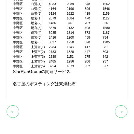
中野区
白鷺(1)
4083
2089
348
1662
中野区
白鷺(2)
4164
2196
596
1546
中野区
白鷺(3)
3124
1622
418
1159
中野区
鷺宮(1)
2679
1684
470
1127
中野区
鷺宮(2)
1486
876
203
636
中野区
鷺宮(3)
3579
2132
498
1580
中野区
鷺宮(4)
3085
1814
573
1187
中野区
鷺宮(5)
2416
1200
438
734
中野区
鷺宮(6)
3537
1758
528
1205
中野区
上鷺宮(1)
2284
1148
417
681
中野区
上鷺宮(2)
2783
1328
447
803
中野区
上鷺宮(3)
2538
1151
275
842
中野区
上鷺宮(4)
2485
1256
286
937
中野区
上鷺宮(5)
3754
1673
952
677
StarPlanGroupの関連サービス
名古屋のポスティングは東海配布
＜
＞