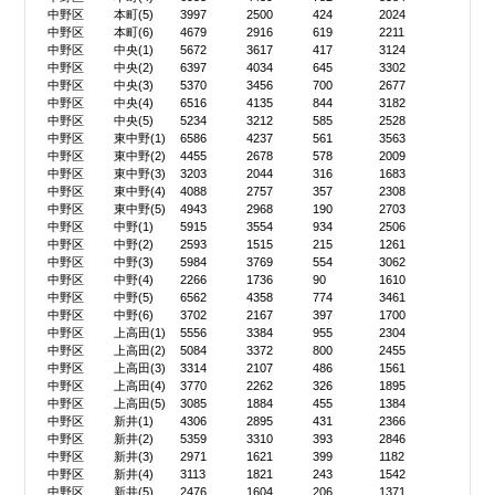
中野区
本町(5)
3997
2500
424
2024
中野区
本町(6)
4679
2916
619
2211
中野区
中央(1)
5672
3617
417
3124
中野区
中央(2)
6397
4034
645
3302
中野区
中央(3)
5370
3456
700
2677
中野区
中央(4)
6516
4135
844
3182
中野区
中央(5)
5234
3212
585
2528
中野区
東中野(1)
6586
4237
561
3563
中野区
東中野(2)
4455
2678
578
2009
中野区
東中野(3)
3203
2044
316
1683
中野区
東中野(4)
4088
2757
357
2308
中野区
東中野(5)
4943
2968
190
2703
中野区
中野(1)
5915
3554
934
2506
中野区
中野(2)
2593
1515
215
1261
中野区
中野(3)
5984
3769
554
3062
中野区
中野(4)
2266
1736
90
1610
中野区
中野(5)
6562
4358
774
3461
中野区
中野(6)
3702
2167
397
1700
中野区
上高田(1)
5556
3384
955
2304
中野区
上高田(2)
5084
3372
800
2455
中野区
上高田(3)
3314
2107
486
1561
中野区
上高田(4)
3770
2262
326
1895
中野区
上高田(5)
3085
1884
455
1384
中野区
新井(1)
4306
2895
431
2366
中野区
新井(2)
5359
3310
393
2846
中野区
新井(3)
2971
1621
399
1182
中野区
新井(4)
3113
1821
243
1542
中野区
新井(5)
2476
1604
206
1371