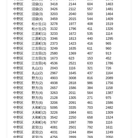
中野区
沼袋(1)
3418
2144
604
1463
中野区
沼袋(2)
3426
2112
557
1481
中野区
沼袋(3)
3203
2040
500
1464
中野区
沼袋(4)
3459
2015
544
1409
中野区
松が丘(1)
3278
1977
408
1519
中野区
松が丘(2)
3132
1796
411
1326
中野区
江原町(1)
3233
1672
535
1114
中野区
江原町(2)
3346
1813
440
1295
中野区
江原町(3)
2373
1423
416
965
中野区
江古田(1)
3249
1635
611
960
中野区
江古田(2)
2580
1369
407
913
中野区
江古田(3)
1673
623
153
452
中野区
江古田(4)
4536
2521
633
1786
中野区
丸山(1)
2043
1116
321
726
中野区
丸山(2)
2967
1645
437
1164
中野区
野方(1)
4903
3008
816
2089
中野区
野方(2)
4938
2818
986
1756
中野区
野方(3)
2657
1586
384
1158
中野区
野方(4)
3263
2011
564
1387
中野区
野方(5)
2128
1305
271
975
中野区
野方(6)
3206
2091
461
1586
中野区
大和町(1)
5095
3335
703
2482
中野区
大和町(2)
3226
1984
601
1309
中野区
大和町(3)
3542
2250
658
1524
中野区
大和町(4)
3767
1997
789
1116
中野区
若宮(1)
4081
2501
792
1611
中野区
若宮(2)
4031
2244
894
1249
中野区
若宮(3)
4756
2899
769
2050