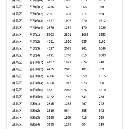
練馬区
氷川台(4)
5295
2606
675
1872
練馬区
平和台(1)
3736
1622
665
878
練馬区
平和台(2)
2991
1308
414
869
練馬区
平和台(3)
4347
1907
270
1612
練馬区
平和台(4)
2679
1234
170
1029
練馬区
早宮(1)
5903
2801
1068
1653
練馬区
早宮(2)
4091
1860
635
1160
練馬区
早宮(3)
4627
2075
961
1046
練馬区
早宮(4)
4191
1740
615
1083
練馬区
春日町(1)
4137
1921
874
918
練馬区
春日町(2)
4475
2011
1019
939
練馬区
春日町(3)
4006
1927
559
1315
練馬区
春日町(4)
4350
1917
973
890
練馬区
春日町(5)
4431
2048
676
1310
練馬区
春日町(6)
3272
1489
631
788
練馬区
高松(1)
2815
1268
497
742
練馬区
高松(2)
2519
964
385
542
練馬区
高松(3)
3198
1109
418
659
練馬区
高松(4)
3135
1278
604
619