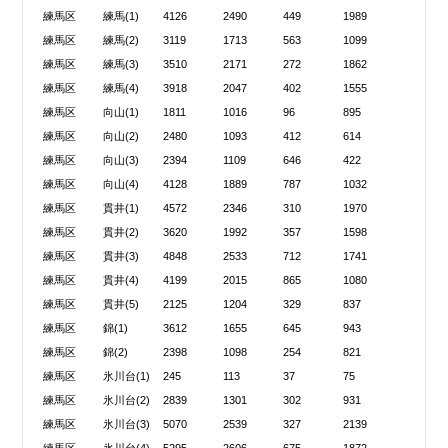
練馬区
練馬(1)
4126
2490
449
1989
練馬区
練馬(2)
3119
1713
563
1099
練馬区
練馬(3)
3510
2171
272
1862
練馬区
練馬(4)
3918
2047
402
1555
練馬区
向山(1)
1811
1016
96
895
練馬区
向山(2)
2480
1093
412
614
練馬区
向山(3)
2394
1109
646
422
練馬区
向山(4)
4128
1889
787
1032
練馬区
貫井(1)
4572
2346
310
1970
練馬区
貫井(2)
3620
1992
357
1598
練馬区
貫井(3)
4848
2533
712
1741
練馬区
貫井(4)
4199
2015
865
1080
練馬区
貫井(5)
2125
1204
329
837
練馬区
錦(1)
3612
1655
645
943
練馬区
錦(2)
2398
1098
254
821
練馬区
氷川台(1)
245
113
37
75
練馬区
氷川台(2)
2839
1301
302
931
練馬区
氷川台(3)
5070
2539
327
2139