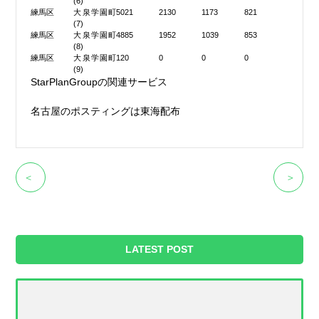
(6)
練馬区
大泉学園町
5021
2130
1173
821
(7)
練馬区
大泉学園町
4885
1952
1039
853
(8)
練馬区
大泉学園町
120
0
0
0
(9)
StarPlanGroupの関連サービス
名古屋のポスティングは東海配布
＜
＞
LATEST POST