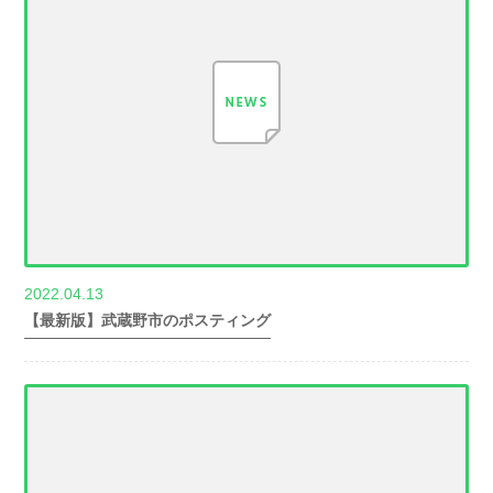
2022.04.13
世帯数情報
【最新版】武蔵野市のポスティング