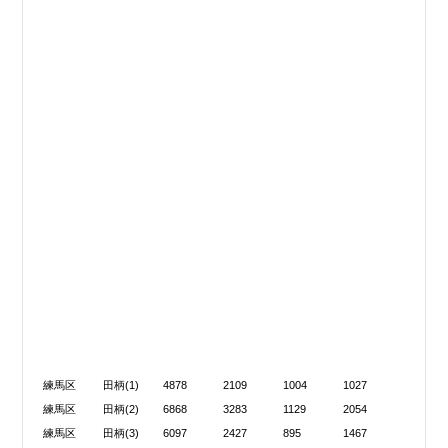
練馬区
田柄(1)
4878
2109
1004
1027
練馬区
田柄(2)
6868
3283
1129
2054
練馬区
田柄(3)
6097
2427
895
1467