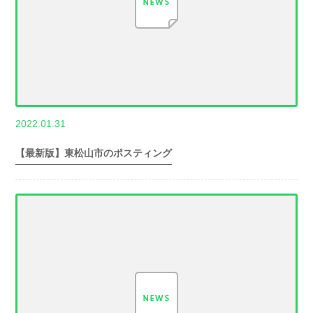
,
2022.01.31
世帯数情報
埼
玉県世帯数情報
【最新版】東松山市のポスティング