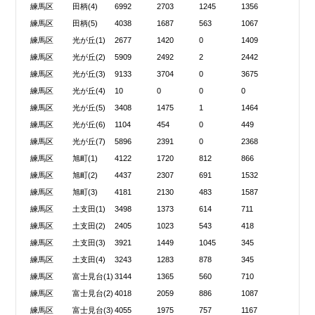
練馬区
田柄(4)
6992
2703
1245
1356
練馬区
田柄(5)
4038
1687
563
1067
練馬区
光が丘(1)
2677
1420
0
1409
練馬区
光が丘(2)
5909
2492
2
2442
練馬区
光が丘(3)
9133
3704
0
3675
練馬区
光が丘(4)
10
0
0
0
練馬区
光が丘(5)
3408
1475
1
1464
練馬区
光が丘(6)
1104
454
0
449
練馬区
光が丘(7)
5896
2391
0
2368
練馬区
旭町(1)
4122
1720
812
866
練馬区
旭町(2)
4437
2307
691
1532
練馬区
旭町(3)
4181
2130
483
1587
練馬区
土支田(1)
3498
1373
614
711
練馬区
土支田(2)
2405
1023
543
418
練馬区
土支田(3)
3921
1449
1045
345
練馬区
土支田(4)
3243
1283
878
345
練馬区
富士見台(1)
3144
1365
560
710
練馬区
富士見台(2)
4018
2059
886
1087
練馬区
富士見台(3)
4055
1975
757
1167