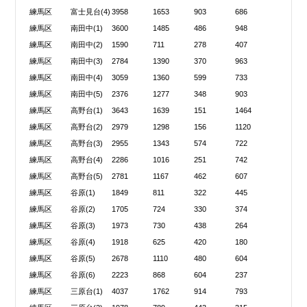
練馬区
富士見台(4)
3958
1653
903
686
練馬区
南田中(1)
3600
1485
486
948
練馬区
南田中(2)
1590
711
278
407
練馬区
南田中(3)
2784
1390
370
963
練馬区
南田中(4)
3059
1360
599
733
練馬区
南田中(5)
2376
1277
348
903
練馬区
高野台(1)
3643
1639
151
1464
練馬区
高野台(2)
2979
1298
156
1120
練馬区
高野台(3)
2955
1343
574
722
練馬区
高野台(4)
2286
1016
251
742
練馬区
高野台(5)
2781
1167
462
607
練馬区
谷原(1)
1849
811
322
445
練馬区
谷原(2)
1705
724
330
374
練馬区
谷原(3)
1973
730
438
264
練馬区
谷原(4)
1918
625
420
180
練馬区
谷原(5)
2678
1110
480
604
練馬区
谷原(6)
2223
868
604
237
練馬区
三原台(1)
4037
1762
914
793