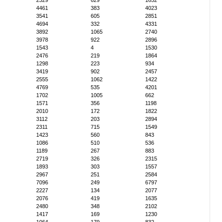
2329
629
1652
4461
383
4023
3541
605
2851
4694
332
4331
3892
1065
2740
3978
922
2896
1543
4
1530
2476
219
1864
1298
223
934
3419
902
2457
2555
1062
1422
4769
535
4201
1702
1005
662
1571
356
1198
2010
172
1822
3112
203
2894
2311
715
1549
1423
560
843
1086
510
536
1189
267
883
2719
326
2315
1893
303
1557
2967
251
2584
7096
249
6797
2227
134
2077
2076
419
1635
2480
348
2102
1417
169
1230