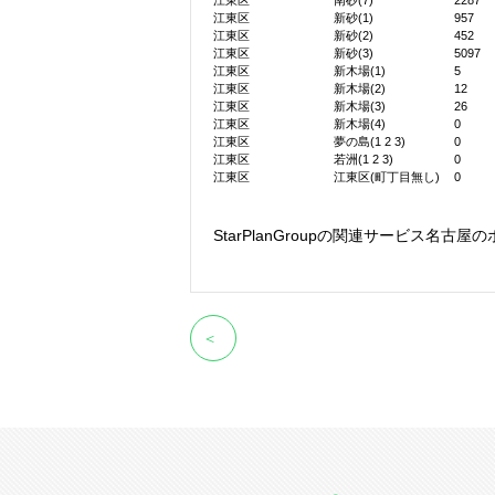
江東区
南砂(7)
2287
江東区
新砂(1)
957
江東区
新砂(2)
452
江東区
新砂(3)
5097
江東区
新木場(1)
5
江東区
新木場(2)
12
江東区
新木場(3)
26
江東区
新木場(4)
0
江東区
夢の島(1 2 3)
0
江東区
若洲(1 2 3)
0
江東区
江東区(町丁目無し)
0
StarPlanGroupの関連サービス
名古屋の
＜