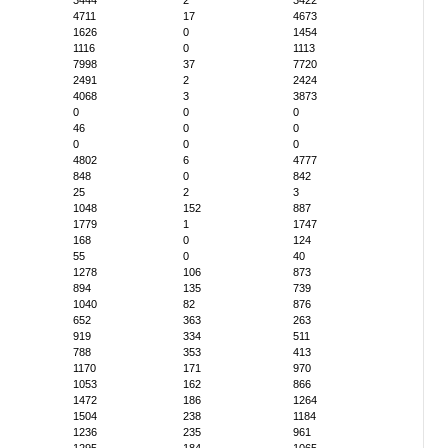
3444
2
3422
4711
17
4673
1626
0
1454
1116
0
1113
7998
37
7720
2491
2
2424
4068
3
3873
0
0
0
46
0
0
0
0
0
4802
6
4777
848
0
842
25
2
3
1048
152
887
1779
1
1747
168
0
124
55
0
40
1278
106
873
894
135
739
1040
82
876
652
363
263
919
334
511
788
353
413
1170
171
970
1053
162
866
1472
186
1264
1504
238
1184
1236
235
961