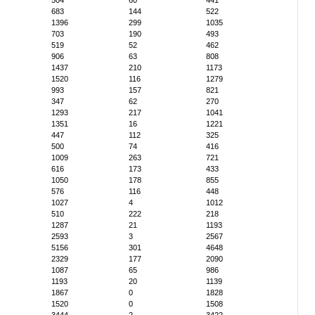
504
60
441
683
144
522
1396
299
1035
703
190
493
519
52
462
906
63
808
1437
210
1173
1520
116
1279
993
157
821
347
62
270
1293
217
1041
1351
16
1221
447
112
325
500
74
416
1009
263
721
616
173
433
1050
178
855
576
116
448
1027
4
1012
510
222
218
1287
21
1193
2593
3
2567
5156
301
4648
2329
177
2090
1087
65
986
1193
20
1139
1867
0
1828
1520
0
1508