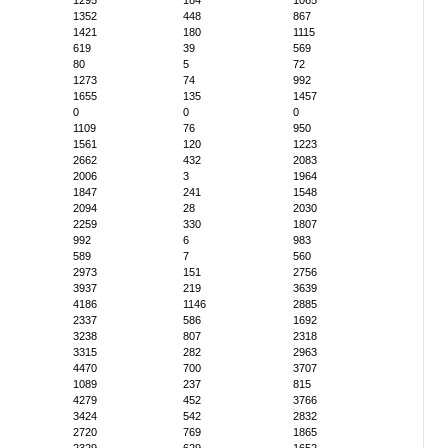
1295
184
1065
1352
448
867
1421
180
1115
619
39
569
80
5
72
1273
74
992
1655
135
1457
0
0
0
1109
76
950
1561
120
1223
2662
432
2083
2006
3
1964
1847
241
1548
2094
28
2030
2259
330
1807
992
6
983
589
7
560
2973
151
2756
3937
219
3639
4186
1146
2885
2337
586
1692
3238
807
2318
3315
282
2963
4470
700
3707
1089
237
815
4279
452
3766
3424
542
2832
2720
769
1865