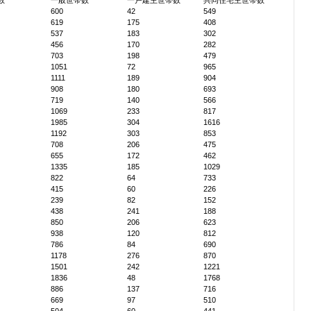
数
一般世帯数
一戸建主世帯数
共同住宅主世帯数
600
42
549
619
175
408
537
183
302
456
170
282
703
198
479
1051
72
965
1111
189
904
908
180
693
719
140
566
1069
233
817
1985
304
1616
1192
303
853
708
206
475
655
172
462
1335
185
1029
822
64
733
415
60
226
239
82
152
438
241
188
850
206
623
938
120
812
786
84
690
1178
276
870
1501
242
1221
1836
48
1768
886
137
716
669
97
510