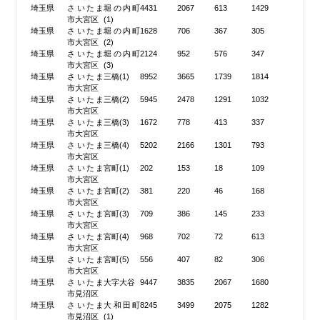
埼玉県
さいたま
堀の内町
4431
2067
613
1429
市大宮区
(1)
埼玉県
さいたま
堀の内町
1628
706
367
305
市大宮区
(2)
埼玉県
さいたま
堀の内町
2124
952
576
347
市大宮区
(3)
埼玉県
さいたま
三橋(1)
8952
3665
1739
1814
市大宮区
埼玉県
さいたま
三橋(2)
5945
2478
1291
1032
市大宮区
埼玉県
さいたま
三橋(3)
1672
778
413
337
市大宮区
埼玉県
さいたま
三橋(4)
5202
2166
1301
793
市大宮区
埼玉県
さいたま
宮町(1)
202
153
18
109
市大宮区
埼玉県
さいたま
宮町(2)
381
220
46
168
市大宮区
埼玉県
さいたま
宮町(3)
709
386
145
233
市大宮区
埼玉県
さいたま
宮町(4)
968
702
72
613
市大宮区
埼玉県
さいたま
宮町(5)
556
407
82
306
市大宮区
埼玉県
さいたま
大字大谷
9447
3835
2067
1680
市見沼区
埼玉県
さいたま
大和田町
8245
3499
2075
1282
市見沼区
(1)