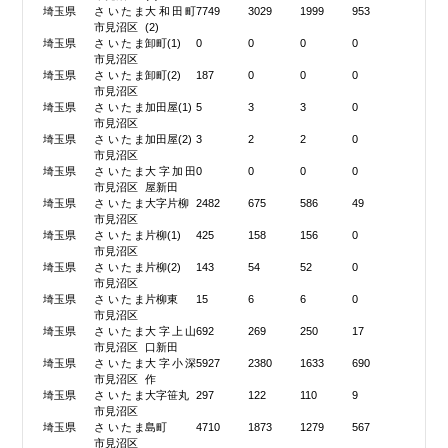
埼玉県
さいたま
大和田町
7749
3029
1999
953
市見沼区
(2)
埼玉県
さいたま
卸町(1)
0
0
0
0
市見沼区
埼玉県
さいたま
卸町(2)
187
0
0
0
市見沼区
埼玉県
さいたま
加田屋(1)
5
3
3
0
市見沼区
埼玉県
さいたま
加田屋(2)
3
2
2
0
市見沼区
埼玉県
さいたま
大字加田
0
0
0
0
市見沼区
屋新田
埼玉県
さいたま
大字片柳
2482
675
586
49
市見沼区
埼玉県
さいたま
片柳(1)
425
158
156
0
市見沼区
埼玉県
さいたま
片柳(2)
143
54
52
0
市見沼区
埼玉県
さいたま
片柳東
15
6
6
0
市見沼区
埼玉県
さいたま
大字上山
692
269
250
17
市見沼区
口新田
埼玉県
さいたま
大字小深
5927
2380
1633
690
市見沼区
作
埼玉県
さいたま
大字笹丸
297
122
110
9
市見沼区
埼玉県
さいたま
島町
4710
1873
1279
567
市見沼区