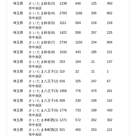
埼玉県
さいたま
鈴谷(3)
1238
640
125
450
市中央区
埼玉県
さいたま
鈴谷(4)
2783
1166
345
802
市中央区
埼玉県
さいたま
鈴谷(5)
1112
504
218
218
市中央区
埼玉県
さいたま
鈴谷(6)
1422
558
297
225
市中央区
埼玉県
さいたま
鈴谷(7)
2734
1150
234
904
市中央区
埼玉県
さいたま
鈴谷(8)
1032
443
185
221
市中央区
埼玉県
さいたま
鈴谷(9)
253
164
21
137
市中央区
埼玉県
さいたま
八王子(1)
110
22
21
1
市中央区
埼玉県
さいたま
八王子(2)
916
325
247
67
市中央区
埼玉県
さいたま
八王子(3)
1956
776
479
261
市中央区
埼玉県
さいたま
八王子(4)
609
230
108
110
市中央区
埼玉県
さいたま
八王子(5)
1776
733
189
430
市中央区
埼玉県
さいたま
本町西(1)
1271
572
262
302
市中央区
埼玉県
さいたま
本町西(2)
921
400
253
113
市中央区