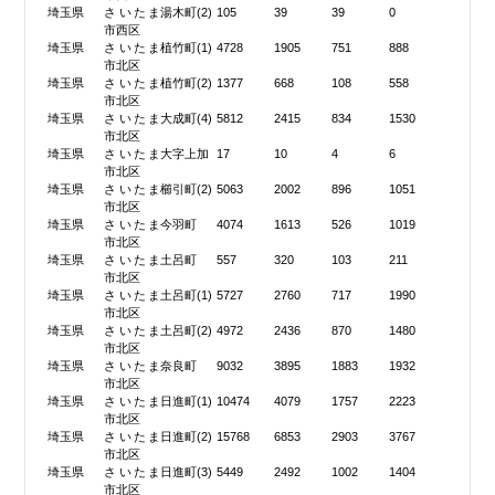
埼玉県
さいたま
湯木町(2)
105
39
39
0
市西区
埼玉県
さいたま
植竹町(1)
4728
1905
751
888
市北区
埼玉県
さいたま
植竹町(2)
1377
668
108
558
市北区
埼玉県
さいたま
大成町(4)
5812
2415
834
1530
市北区
埼玉県
さいたま
大字上加
17
10
4
6
市北区
埼玉県
さいたま
櫛引町(2)
5063
2002
896
1051
市北区
埼玉県
さいたま
今羽町
4074
1613
526
1019
市北区
埼玉県
さいたま
土呂町
557
320
103
211
市北区
埼玉県
さいたま
土呂町(1)
5727
2760
717
1990
市北区
埼玉県
さいたま
土呂町(2)
4972
2436
870
1480
市北区
埼玉県
さいたま
奈良町
9032
3895
1883
1932
市北区
埼玉県
さいたま
日進町(1)
10474
4079
1757
2223
市北区
埼玉県
さいたま
日進町(2)
15768
6853
2903
3767
市北区
埼玉県
さいたま
日進町(3)
5449
2492
1002
1404
市北区