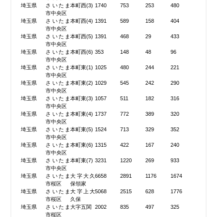
埼玉県
さいたま
本町西(3)
1740
753
253
480
市中央区
埼玉県
さいたま
本町西(4)
1391
589
158
404
市中央区
埼玉県
さいたま
本町西(5)
1391
468
29
433
市中央区
埼玉県
さいたま
本町西(6)
353
148
48
96
市中央区
埼玉県
さいたま
本町東(1)
1025
480
244
221
市中央区
埼玉県
さいたま
本町東(2)
1029
545
242
290
市中央区
埼玉県
さいたま
本町東(3)
1057
511
182
316
市中央区
埼玉県
さいたま
本町東(4)
1737
772
389
320
市中央区
埼玉県
さいたま
本町東(5)
1524
713
329
352
市中央区
埼玉県
さいたま
本町東(6)
1315
422
167
240
市中央区
埼玉県
さいたま
本町東(7)
3231
1220
269
933
市中央区
埼玉県
さいたま
大字大久
6658
2891
1176
1674
市桜区
保領家
埼玉県
さいたま
大字上大
5068
2515
628
1776
市桜区
久保
埼玉県
さいたま
大字五関
2002
835
497
325
市桜区