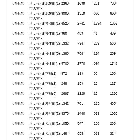
埼玉県
さいたま
北袋町(1)
2363
1099
281
783
市大宮区
埼玉県
さいたま
北袋町(2)
3000
1319
620
603
市大宮区
埼玉県
さいたま
櫛引町(1)
6525
2761
1294
1357
市大宮区
埼玉県
さいたま
桜木町(1)
960
489
41
439
市大宮区
埼玉県
さいたま
桜木町(2)
1332
796
209
560
市大宮区
埼玉県
さいたま
桜木町(3)
1388
768
174
259
市大宮区
埼玉県
さいたま
桜木町(4)
5708
2770
894
1742
市大宮区
埼玉県
さいたま
下町(1)
372
199
33
158
市大宮区
埼玉県
さいたま
下町(2)
248
159
26
127
市大宮区
埼玉県
さいたま
下町(3)
2697
1229
15
1205
市大宮区
埼玉県
さいたま
寿能町(1)
1342
701
213
465
市大宮区
埼玉県
さいたま
寿能町(2)
3373
1480
379
1055
市大宮区
埼玉県
さいたま
浅間町(1)
1050
547
258
268
市大宮区
埼玉県
さいたま
浅間町(2)
1484
655
319
324
市大宮区