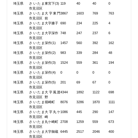
埼玉県
さいたま
東宮下(3)
119
40
40
0
市見沼区
埼玉県
さいたま
大字東門
3867
1603
769
763
市見沼区
前
埼玉県
さいたま
大字膝子
690
234
225
4
市見沼区
埼玉県
さいたま
大字深作
748
247
237
6
市見沼区
埼玉県
さいたま
深作(1)
1457
560
392
162
市見沼区
埼玉県
さいたま
深作(2)
983
339
284
48
市見沼区
埼玉県
さいたま
深作(3)
1524
559
361
194
市見沼区
埼玉県
さいたま
深作(4)
0
0
0
0
市見沼区
埼玉県
さいたま
深作(5)
201
69
67
0
市見沼区
埼玉県
さいたま
大字風渡
4344
1892
1122
698
市見沼区
野
埼玉県
さいたま
堀崎町
8076
3286
1870
1111
市見沼区
埼玉県
さいたま
大字丸ケ
1086
445
290
147
市見沼区
崎
埼玉県
さいたま
丸ケ崎町
2708
1259
559
673
市見沼区
埼玉県
さいたま
大字御蔵
6445
2517
2046
400
市見沼区