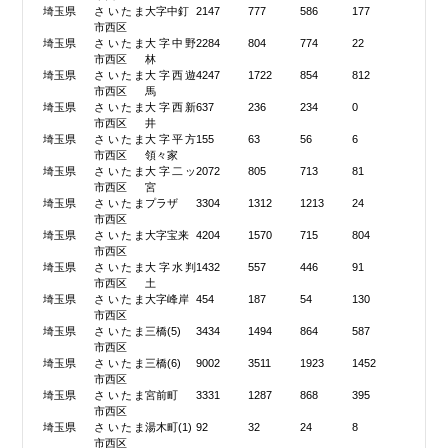
埼玉県
さいたま
大字中釘
2147
777
586
177
市西区
埼玉県
さいたま
大字中野
2284
804
774
22
市西区
林
埼玉県
さいたま
大字西遊
4247
1722
854
812
市西区
馬
埼玉県
さいたま
大字西新
637
236
234
0
市西区
井
埼玉県
さいたま
大字平方
155
63
56
6
市西区
領々家
埼玉県
さいたま
大字二ッ
2072
805
713
81
市西区
宮
埼玉県
さいたま
プラザ
3304
1312
1213
24
市西区
埼玉県
さいたま
大字宝来
4204
1570
715
804
市西区
埼玉県
さいたま
大字水判
1432
557
446
91
市西区
土
埼玉県
さいたま
大字峰岸
454
187
54
130
市西区
埼玉県
さいたま
三橋(5)
3434
1494
864
587
市西区
埼玉県
さいたま
三橋(6)
9002
3511
1923
1452
市西区
埼玉県
さいたま
宮前町
3331
1287
868
395
市西区
埼玉県
さいたま
湯木町(1)
92
32
24
8
市西区