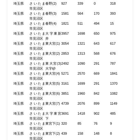
埼玉県
さいたま
春野(2)
927
339
0
318
市見沼区
埼玉県
さいたま
春野(3)
1581
564
170
393
市見沼区
埼玉県
さいたま
春野(4)
1821
511
494
15
市見沼区
埼玉県
さいたま
大字東新
3957
1698
650
975
市見沼区
井
埼玉県
さいたま
東大宮(1)
3054
1321
643
617
市見沼区
埼玉県
さいたま
東大宮(2)
2853
1313
568
676
市見沼区
埼玉県
さいたま
東大宮(3)
2492
1090
291
787
市見沼区
大字砂
埼玉県
さいたま
東大宮(4)
5271
2570
669
1841
市見沼区
埼玉県
さいたま
東大宮(5)
3161
1699
291
1370
市見沼区
埼玉県
さいたま
東大宮(6)
3851
1960
842
1082
市見沼区
埼玉県
さいたま
東大宮(7)
4739
2076
899
1149
市見沼区
埼玉県
さいたま
大字東宮
3691
1418
902
485
市見沼区
下
埼玉県
さいたま
東宮下(1)
320
85
76
9
市見沼区
埼玉県
さいたま
東宮下(2)
439
158
148
8
市見沼区