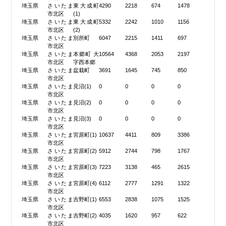
埼玉県
さいたま
東大成町
4290
2218
674
1478
市北区
(1)
埼玉県
さいたま
東大成町
5332
2242
1010
1156
市北区
(2)
埼玉県
さいたま
別所町
6047
2215
1411
697
市北区
埼玉県
さいたま
本郷町 大
10564
4368
2053
2197
市北区
字西本郷
埼玉県
さいたま
盆栽町
3691
1645
745
850
市北区
埼玉県
さいたま
見沼(1)
0
0
0
0
市北区
埼玉県
さいたま
見沼(2)
0
0
0
0
市北区
埼玉県
さいたま
見沼(3)
0
0
0
0
市北区
埼玉県
さいたま
宮原町(1)
10637
4411
809
3386
市北区
埼玉県
さいたま
宮原町(2)
5912
2744
798
1767
市北区
埼玉県
さいたま
宮原町(3)
7223
3138
465
2615
市北区
埼玉県
さいたま
宮原町(4)
6112
2777
1291
1322
市北区
埼玉県
さいたま
吉野町(1)
6553
2838
1075
1525
市北区
埼玉県
さいたま
吉野町(2)
4035
1620
957
622
市北区