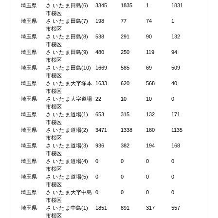
埼玉県
さいたま
田島(6)
3345
1835
1
1831
市桜区
埼玉県
さいたま
田島(7)
198
77
74
1
市桜区
埼玉県
さいたま
田島(8)
538
291
90
132
市桜区
埼玉県
さいたま
田島(9)
480
250
119
94
市桜区
埼玉県
さいたま
田島(10)
1669
585
69
509
市桜区
埼玉県
さいたま
大字塚本
1633
620
568
40
市桜区
埼玉県
さいたま
大字道場
22
10
10
0
市桜区
埼玉県
さいたま
道場(1)
653
315
132
171
市桜区
埼玉県
さいたま
道場(2)
3471
1338
180
1135
市桜区
埼玉県
さいたま
道場(3)
936
382
194
168
市桜区
埼玉県
さいたま
道場(4)
0
0
0
0
市桜区
埼玉県
さいたま
道場(5)
0
0
0
0
市桜区
埼玉県
さいたま
大字中島
0
0
0
0
市桜区
埼玉県
さいたま
中島(1)
1851
891
317
557
市桜区