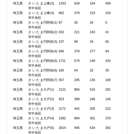
埼玉県
さいたま
上峰(3)
1333
628
194
409
市中央区
埼玉県
さいたま
上峰(4)
962
479
153
316
市中央区
埼玉県
さいたま
円阿弥(1)
87
26
26
0
市中央区
埼玉県
さいたま
円阿弥(2)
632
221
163
41
市中央区
埼玉県
さいたま
円阿弥(3)
237
99
34
65
市中央区
埼玉県
さいたま
円阿弥(4)
946
379
277
94
市中央区
埼玉県
さいたま
円阿弥(5)
1711
579
140
432
市中央区
埼玉県
さいたま
円阿弥(6)
165
64
32
29
市中央区
埼玉県
さいたま
円阿弥(7)
557
245
136
100
市中央区
埼玉県
さいたま
大戸(1)
2121
866
516
291
市中央区
埼玉県
さいたま
大戸(2)
923
398
246
145
市中央区
埼玉県
さいたま
大戸(3)
1172
442
205
222
市中央区
埼玉県
さいたま
大戸(4)
1582
684
301
370
市中央区
埼玉県
さいたま
大戸(5)
2014
945
534
392
市中央区