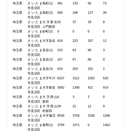
埼玉県
さいたま
島町(1)
381
133
56
73
市見沼区
埼玉県
さいたま
島町(2)
465
168
127
39
市見沼区
埼玉県
さいたま
大字新右
92
37
29
8
市見沼区
エ門新田
埼玉県
さいたま
砂町(2)
0
0
0
0
市見沼区
埼玉県
さいたま
大字染谷
619
223
207
12
市見沼区
埼玉県
さいたま
染谷(1)
243
83
80
3
市見沼区
埼玉県
さいたま
染谷(2)
167
67
66
0
市見沼区
埼玉県
さいたま
染谷(3)
919
263
252
2
市見沼区
埼玉県
さいたま
大字中川
8107
3112
2282
620
市見沼区
埼玉県
さいたま
大字新堤
3092
1390
421
919
市見沼区
埼玉県
さいたま
大字西山
6
3
2
0
市見沼区
新田
埼玉県
さいたま
大字西山
39
21
12
9
市見沼区
村新田
埼玉県
さいたま
大字蓮沼
9539
3705
2290
1268
市見沼区
埼玉県
さいたま
春野(1)
3794
1471
0
1462
市見沼区