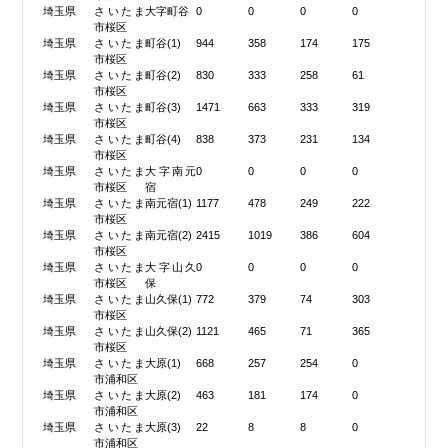
埼玉県
さいたま
大字町谷
0
0
0
0
市桜区
埼玉県
さいたま
町谷(1)
944
358
174
175
市桜区
埼玉県
さいたま
町谷(2)
830
333
258
61
市桜区
埼玉県
さいたま
町谷(3)
1471
663
333
319
市桜区
埼玉県
さいたま
町谷(4)
838
373
231
134
市桜区
埼玉県
さいたま
大字南元
0
0
0
0
市桜区
宿
埼玉県
さいたま
南元宿(1)
1177
478
249
222
市桜区
埼玉県
さいたま
南元宿(2)
2415
1019
386
604
市桜区
埼玉県
さいたま
大字山久
0
0
0
0
市桜区
保
埼玉県
さいたま
山久保(1)
772
379
74
303
市桜区
埼玉県
さいたま
山久保(2)
1121
465
71
365
市桜区
埼玉県
さいたま
大原(1)
668
257
254
0
市浦和区
埼玉県
さいたま
大原(2)
463
181
174
0
市浦和区
埼玉県
さいたま
大原(3)
22
8
8
0
市浦和区