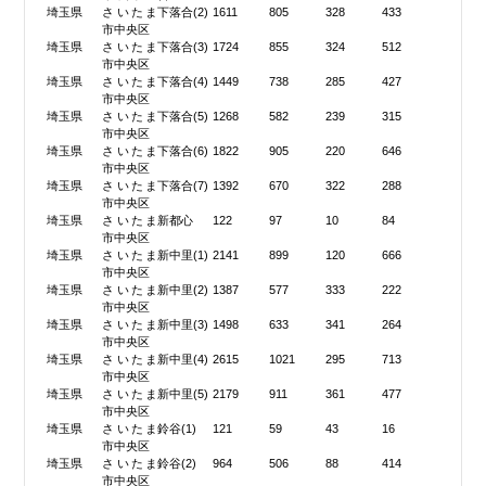
埼玉県
さいたま
下落合(2)
1611
805
328
433
市中央区
埼玉県
さいたま
下落合(3)
1724
855
324
512
市中央区
埼玉県
さいたま
下落合(4)
1449
738
285
427
市中央区
埼玉県
さいたま
下落合(5)
1268
582
239
315
市中央区
埼玉県
さいたま
下落合(6)
1822
905
220
646
市中央区
埼玉県
さいたま
下落合(7)
1392
670
322
288
市中央区
埼玉県
さいたま
新都心
122
97
10
84
市中央区
埼玉県
さいたま
新中里(1)
2141
899
120
666
市中央区
埼玉県
さいたま
新中里(2)
1387
577
333
222
市中央区
埼玉県
さいたま
新中里(3)
1498
633
341
264
市中央区
埼玉県
さいたま
新中里(4)
2615
1021
295
713
市中央区
埼玉県
さいたま
新中里(5)
2179
911
361
477
市中央区
埼玉県
さいたま
鈴谷(1)
121
59
43
16
市中央区
埼玉県
さいたま
鈴谷(2)
964
506
88
414
市中央区