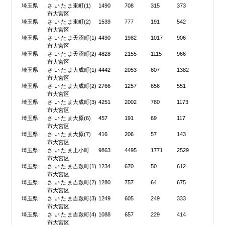
埼玉県
さいたま
東町(1)
1490
708
315
373
市大宮区
埼玉県
さいたま
東町(2)
1539
777
191
542
市大宮区
埼玉県
さいたま
天沼町(1)
4490
1982
1017
906
市大宮区
埼玉県
さいたま
天沼町(2)
4828
2155
1115
966
市大宮区
埼玉県
さいたま
大成町(1)
4442
2053
607
1382
市大宮区
埼玉県
さいたま
大成町(2)
2766
1257
656
551
市大宮区
埼玉県
さいたま
大成町(3)
4251
2002
780
1173
市大宮区
埼玉県
さいたま
大原(6)
457
191
69
117
市大宮区
埼玉県
さいたま
大原(7)
416
206
57
143
市大宮区
埼玉県
さいたま
上小町
9863
4495
1771
2529
市大宮区
埼玉県
さいたま
吉敷町(1)
1234
670
50
612
市大宮区
埼玉県
さいたま
吉敷町(2)
1280
757
64
675
市大宮区
埼玉県
さいたま
吉敷町(3)
1249
605
249
333
市大宮区
埼玉県
さいたま
吉敷町(4)
1088
657
229
414
市大宮区