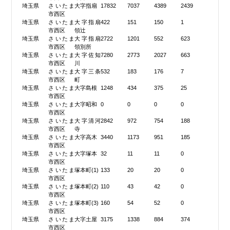
埼玉県
さいたま
大字指扇
17832
7037
4389
2439
市西区
埼玉県
さいたま
大字指扇
422
151
150
1
市西区
領辻
埼玉県
さいたま
大字指扇
2722
1201
552
623
市西区
領別所
埼玉県
さいたま
大字佐知
7280
2773
2027
663
市西区
川
埼玉県
さいたま
大字三条
532
183
176
7
市西区
町
埼玉県
さいたま
大字島根
1248
434
375
25
市西区
埼玉県
さいたま
大字昭和
0
0
0
0
市西区
埼玉県
さいたま
大字清河
2842
972
754
188
市西区
寺
埼玉県
さいたま
大字高木
3440
1173
951
185
市西区
埼玉県
さいたま
大字塚本
32
11
11
0
市西区
埼玉県
さいたま
塚本町(1)
133
20
20
0
市西区
埼玉県
さいたま
塚本町(2)
110
43
42
0
市西区
埼玉県
さいたま
塚本町(3)
160
54
52
0
市西区
埼玉県
さいたま
大字土屋
3175
1338
884
374
市西区