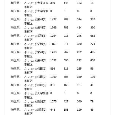
埼玉県
さいたま
大字在家
369
143
123
16
市桜区
埼玉県
さいたま
大字栄和
0
0
0
0
市桜区
埼玉県
さいたま
栄和(1)
1437
707
314
382
市桜区
埼玉県
さいたま
栄和(2)
1868
789
414
360
市桜区
埼玉県
さいたま
栄和(3)
1754
916
246
652
市桜区
埼玉県
さいたま
栄和(4)
1162
611
330
274
市桜区
埼玉県
さいたま
栄和(5)
1463
767
282
465
市桜区
埼玉県
さいたま
栄和(6)
1332
698
222
458
市桜区
埼玉県
さいたま
桜田(1)
836
318
255
56
市桜区
埼玉県
さいたま
桜田(2)
1269
503
359
105
市桜区
埼玉県
さいたま
桜田(3)
381
163
113
41
市桜区
埼玉県
さいたま
大字新開
0
0
0
0
市桜区
埼玉県
さいたま
新開(1)
1075
427
340
79
市桜区
埼玉県
さいたま
新開(2)
443
185
129
43
市桜区