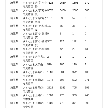
埼玉県
さいたま
大字南中
7125
2650
1806
779
市見沼区
野
埼玉県
さいたま
大字南中
9070
3430
2690
605
市見沼区
丸
埼玉県
さいたま
大字宮ケ
137
53
52
0
市見沼区
谷塔
埼玉県
さいたま
宮ケ谷塔
112
35
35
0
市見沼区
(1)
埼玉県
さいたま
宮ケ谷塔
9
1
1
0
市見沼区
(2)
埼玉県
さいたま
宮ケ谷塔
337
112
112
0
市見沼区
(3)
埼玉県
さいたま
宮ケ谷塔
90
42
29
13
市見沼区
(4)
埼玉県
さいたま
大字見山
2
1
1
0
市見沼区
埼玉県
さいたま
大字山
519
183
179
2
市見沼区
埼玉県
さいたま
春岡(1)
1509
504
372
100
市見沼区
埼玉県
さいたま
春岡(2)
1978
796
502
271
市見沼区
埼玉県
さいたま
春岡(3)
2823
1147
705
399
市見沼区
埼玉県
さいたま
上峰(1)
1607
770
309
440
市中央区
埼玉県
さいたま
上峰(2)
1709
776
371
396
市中央区