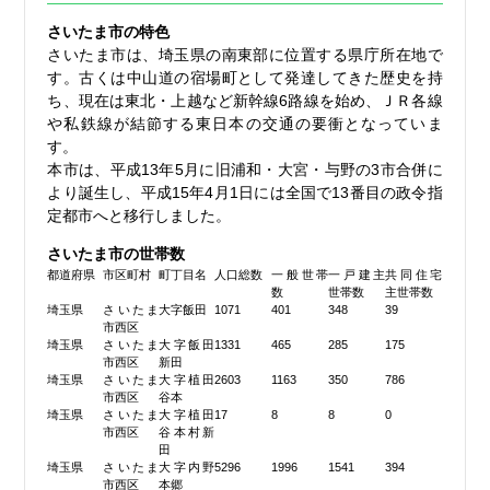
さいたま市の特色
さいたま市は、埼玉県の南東部に位置する県庁所在地で
す。古くは中山道の宿場町として発達してきた歴史を持
ち、現在は東北・上越など新幹線6路線を始め、ＪＲ各線
や私鉄線が結節する東日本の交通の要衝となっていま
す。
本市は、平成13年5月に旧浦和・大宮・与野の3市合併に
より誕生し、平成15年4月1日には全国で13番目の政令指
定都市へと移行しました。
さいたま市の世帯数
都道府県
市区町村
町丁目名
人口総数
一般世帯
一戸建主
共同住宅
数
世帯数
主世帯数
埼玉県
さいたま
大字飯田
1071
401
348
39
市西区
埼玉県
さいたま
大字飯田
1331
465
285
175
市西区
新田
埼玉県
さいたま
大字植田
2603
1163
350
786
市西区
谷本
埼玉県
さいたま
大字植田
17
8
8
0
市西区
谷本村新
田
埼玉県
さいたま
大字内野
5296
1996
1541
394
市西区
本郷