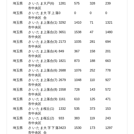
埼玉県
さいたま
大戸(6)
1281
575
328
239
市中央区
埼玉県
さいたま
大字上落
0
0
0
0
市中央区
合
埼玉県
さいたま
上落合(1)
3292
1410
71
1321
市中央区
埼玉県
さいたま
上落合(2)
3651
1538
47
1480
市中央区
埼玉県
さいたま
上落合(3)
2173
1035
281
694
市中央区
埼玉県
さいたま
上落合(4)
849
367
158
201
市中央区
埼玉県
さいたま
上落合(5)
1821
873
188
663
市中央区
埼玉県
さいたま
上落合(6)
2688
1076
252
778
市中央区
埼玉県
さいたま
上落合(7)
2679
1048
110
927
市中央区
埼玉県
さいたま
上落合(8)
1558
728
143
572
市中央区
埼玉県
さいたま
上落合(9)
1161
610
125
471
市中央区
埼玉県
さいたま
桜丘(1)
1332
535
373
153
市中央区
埼玉県
さいたま
桜丘(2)
933
383
119
243
市中央区
埼玉県
さいたま
大字下落
3423
1530
173
1297
市中央区
合