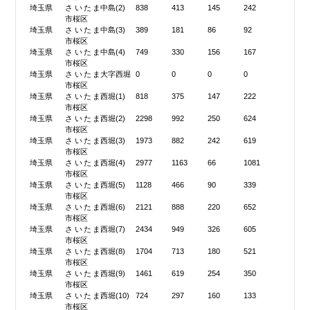
埼玉県
さいたま
中島(2)
838
413
145
242
市桜区
埼玉県
さいたま
中島(3)
389
181
86
92
市桜区
埼玉県
さいたま
中島(4)
749
330
156
167
市桜区
埼玉県
さいたま
大字西堀
0
0
0
0
市桜区
埼玉県
さいたま
西堀(1)
818
375
147
222
市桜区
埼玉県
さいたま
西堀(2)
2298
992
250
624
市桜区
埼玉県
さいたま
西堀(3)
1973
882
242
619
市桜区
埼玉県
さいたま
西堀(4)
2977
1163
66
1081
市桜区
埼玉県
さいたま
西堀(5)
1128
466
90
339
市桜区
埼玉県
さいたま
西堀(6)
2121
888
220
652
市桜区
埼玉県
さいたま
西堀(7)
2434
949
326
605
市桜区
埼玉県
さいたま
西堀(8)
1704
713
180
521
市桜区
埼玉県
さいたま
西堀(9)
1461
619
254
350
市桜区
埼玉県
さいたま
西堀(10)
724
297
160
133
市桜区