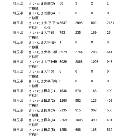
埼玉県
さいたま
新開(3)
58
3
2
1
市桜区
埼玉県
さいたま
新開(4)
0
0
0
0
市桜区
埼玉県
さいたま
大字下大
5537
2995
802
2131
市桜区
久保
埼玉県
さいたま
大字宿
753
235
169
25
市桜区
埼玉県
さいたま
大字昭和
1
0
0
0
市桜区
埼玉県
さいたま
大字白鍬
6979
2764
2056
641
市桜区
埼玉県
さいたま
大字神田
5029
2068
1098
948
市桜区
埼玉県
さいたま
大字関
0
0
0
0
市桜区
埼玉県
さいたま
大字田島
0
0
0
0
市桜区
埼玉県
さいたま
田島(1)
1536
670
166
499
市桜区
埼玉県
さいたま
田島(2)
1260
552
128
409
市桜区
埼玉県
さいたま
田島(3)
2135
915
302
558
市桜区
埼玉県
さいたま
田島(4)
2269
1008
490
491
市桜区
埼玉県
さいたま
田島(5)
1258
688
165
512
市桜区