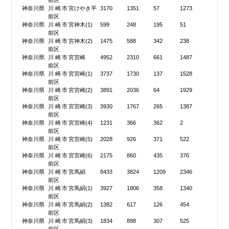
前区
神奈川県
川崎市宮
けやき平
3170
1351
57
1273
前区
神奈川県
川崎市宮
神木(1)
599
248
195
51
前区
神奈川県
川崎市宮
神木(2)
1475
588
342
238
前区
神奈川県
川崎市宮
宮崎
4952
2310
661
1487
前区
神奈川県
川崎市宮
宮崎(1)
3737
1730
137
1528
前区
神奈川県
川崎市宮
宮崎(2)
3891
2036
64
1929
前区
神奈川県
川崎市宮
宮崎(3)
3930
1767
265
1387
前区
神奈川県
川崎市宮
宮崎(4)
1231
366
362
2
前区
神奈川県
川崎市宮
宮崎(5)
2028
926
371
522
前区
神奈川県
川崎市宮
宮崎(6)
2175
860
435
376
前区
神奈川県
川崎市宮
馬絹
8433
3824
1209
2346
前区
神奈川県
川崎市宮
馬絹(1)
3927
1806
358
1340
前区
神奈川県
川崎市宮
馬絹(2)
1382
617
126
454
前区
神奈川県
川崎市宮
馬絹(3)
1834
898
307
525