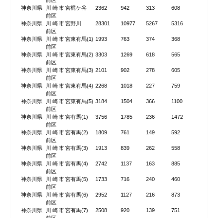
前区
神奈川県
川崎市宮
梶ケ谷
2362
942
313
608
前区
神奈川県
川崎市宮
野川
28301
10977
5267
5316
前区
神奈川県
川崎市宮
東有馬(1)
1993
763
374
368
前区
神奈川県
川崎市宮
東有馬(2)
3303
1269
618
565
前区
神奈川県
川崎市宮
東有馬(3)
2101
902
278
605
前区
神奈川県
川崎市宮
東有馬(4)
2268
1018
227
759
前区
神奈川県
川崎市宮
東有馬(5)
3184
1504
366
1100
前区
神奈川県
川崎市宮
有馬(1)
3756
1785
236
1472
前区
神奈川県
川崎市宮
有馬(2)
1809
761
149
592
前区
神奈川県
川崎市宮
有馬(3)
1913
839
262
558
前区
神奈川県
川崎市宮
有馬(4)
2742
1137
163
885
前区
神奈川県
川崎市宮
有馬(5)
1733
716
240
460
前区
神奈川県
川崎市宮
有馬(6)
2952
1127
216
873
前区
神奈川県
川崎市宮
有馬(7)
2508
920
139
751