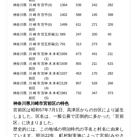
前区
神奈川県
川崎市宮
平(4)
1364
536
242
282
前区
神奈川県
川崎市宮
平(5)
1402
588
145
398
前区
神奈川県
川崎市宮
平(6)
1499
611
271
326
前区
神奈川県
川崎市宮
五所塚(1)
589
247
200
40
前区
神奈川県
川崎市宮
五所塚(2)
791
313
273
36
前区
神奈川県
川崎市宮
神木本町
1656
673
441
211
前区
(1)
神奈川県
川崎市宮
神木本町
1939
855
211
615
前区
(2)
神奈川県
川崎市宮
神木本町
1037
453
170
282
前区
(3)
神奈川県
川崎市宮
神木本町
2128
807
528
266
前区
(4)
神奈川県
川崎市宮
神木本町
1881
732
347
373
前区
(5)
神奈川県川崎市宮前区の特色
宮前区は昭和57年7月1日、高津区からの分区により誕生
しました。区名は、一般公募で圧倒的に多かった「宮前
区」に決まりました。
歴史的には、この地域の明治時代の字名と村名に由来し
ています。明治22年、町村制実施によって宮前(みやさ