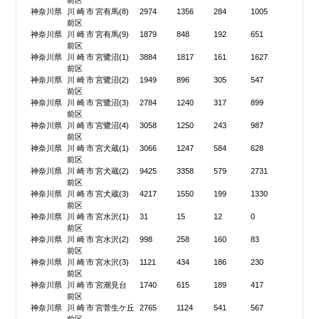
前区
神奈川県
川崎市宮
有馬(8)
2974
1356
284
1005
前区
神奈川県
川崎市宮
有馬(9)
1879
848
192
651
前区
神奈川県
川崎市宮
鷺沼(1)
3884
1817
161
1627
前区
神奈川県
川崎市宮
鷺沼(2)
1949
896
305
547
前区
神奈川県
川崎市宮
鷺沼(3)
2784
1240
317
899
前区
神奈川県
川崎市宮
鷺沼(4)
3058
1250
243
987
前区
神奈川県
川崎市宮
犬蔵(1)
3066
1247
584
628
前区
神奈川県
川崎市宮
犬蔵(2)
9425
3358
579
2731
前区
神奈川県
川崎市宮
犬蔵(3)
4217
1550
199
1330
前区
神奈川県
川崎市宮
水沢(1)
31
15
12
0
前区
神奈川県
川崎市宮
水沢(2)
998
258
160
83
前区
神奈川県
川崎市宮
水沢(3)
1121
434
186
230
前区
神奈川県
川崎市宮
潮見台
1740
615
189
417
前区
神奈川県
川崎市宮
菅生ケ丘
2765
1124
541
567