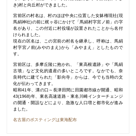
き)村と向丘村ができました。
宮前区の村名は、村のほぼ中央に位置した女躰権現社(現
馬絹神社)の前に梶ヶ谷にかけて「馬絹村字宮ノ前」の字
名があり、この付近に村役場が設置されたことから名付
けられました。
現在の区名は、この宮前の村名を継承し、呼称は、馬絹
村字宮ノ前(みやのまえ)から「みやまえ」としたもので
す。
宮前区は、多摩丘陵に抱かれ、「東高根遺跡」や「馬絹
古墳」など文化的遺産の多いところです。なかでも、奈
良時代に建てられた「影向寺」からは、今でも当時の文
化が伝わってきます。
昭和41年、溝の口～長津田間に田園都市線が開通、昭和
43(1968)年、東名高速道路・東名川崎インターチェンジ
の開通・開設などにより、急激な人口増と都市化が進み
ました。
名古屋のポスティングは東海配布