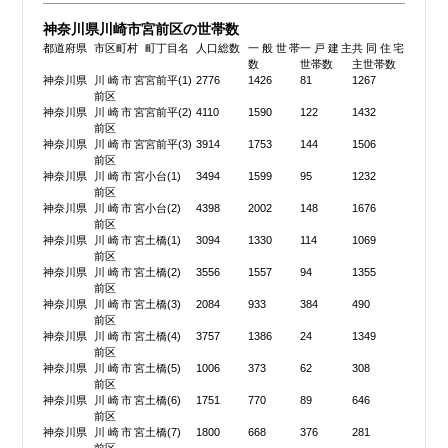
神奈川県川崎市宮前区の世帯数
都道府県
市区町村
町丁目名
人口総数
一般世帯
一戸建主
共同住宅
数
世帯数
主世帯数
神奈川県
川崎市宮
宮前平(1)
2776
1426
81
1267
前区
神奈川県
川崎市宮
宮前平(2)
4110
1590
122
1432
前区
神奈川県
川崎市宮
宮前平(3)
3914
1753
144
1506
前区
神奈川県
川崎市宮
小台(1)
3494
1599
95
1232
前区
神奈川県
川崎市宮
小台(2)
4398
2002
148
1676
前区
神奈川県
川崎市宮
土橋(1)
3094
1330
114
1069
前区
神奈川県
川崎市宮
土橋(2)
3556
1557
94
1355
前区
神奈川県
川崎市宮
土橋(3)
2084
933
384
490
前区
神奈川県
川崎市宮
土橋(4)
3757
1386
24
1349
前区
神奈川県
川崎市宮
土橋(5)
1006
373
62
308
前区
神奈川県
川崎市宮
土橋(6)
1751
770
89
646
前区
神奈川県
川崎市宮
土橋(7)
1800
668
376
281