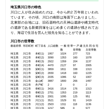
埼玉県川口市の特色
川口に人が住み始めたのは、今から約2 万年前といわれ
ています。その頃、川口の南部は海面下にありました。
北東部の台地には、旧石器時代の天神山遺跡や縄文時代
の遺跡である新郷貝塚をはじめ多くの遺跡が残されてお
り、海辺で生活を営んだ祖先を知ることができます。
川口市の世帯数
都道府県
市区町村
町丁目名
人口総数
一般世帯
一戸建主
共同住宅
数
世帯数
主世帯数
埼玉県
川口市
本町(1)
1957
1024
277
723
埼玉県
川口市
本町(2)
3090
1353
160
1078
埼玉県
川口市
本町(3)
2922
1359
204
1137
埼玉県
川口市
本町(4)
4470
2127
97
2005
埼玉県
川口市
栄町(1)
3859
1811
338
1313
埼玉県
川口市
栄町(2)
2830
1418
160
1225
埼玉県
川口市
栄町(3)
2035
1086
52
1007
埼玉県
川口市
金山町
3887
1800
266
1497
埼玉県
川口市
舟戸町
2
2
0
2
埼玉県
川口市
幸町(1)
3416
1514
176
1313
埼玉県
川口市
幸町(2)
2751
1353
219
1113
埼玉県
川口市
幸町(3)
2001
1095
125
951
埼玉県
川口市
川口(1)
3521
1529
91
1419
埼玉県
川口市
川口(2)
2503
1311
118
1136
埼玉県
川口市
川口(3)
1217
585
0
577