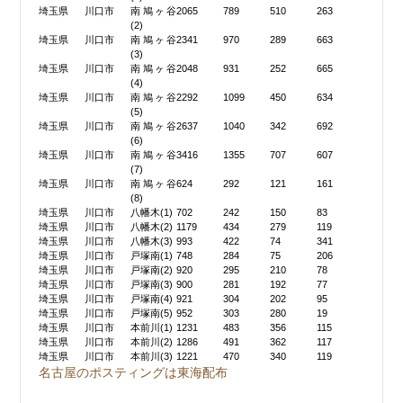
埼玉県
川口市
南鳩ヶ谷
2065
789
510
263
(2)
埼玉県
川口市
南鳩ヶ谷
2341
970
289
663
(3)
埼玉県
川口市
南鳩ヶ谷
2048
931
252
665
(4)
埼玉県
川口市
南鳩ヶ谷
2292
1099
450
634
(5)
埼玉県
川口市
南鳩ヶ谷
2637
1040
342
692
(6)
埼玉県
川口市
南鳩ヶ谷
3416
1355
707
607
(7)
埼玉県
川口市
南鳩ヶ谷
624
292
121
161
(8)
埼玉県
川口市
八幡木(1)
702
242
150
83
埼玉県
川口市
八幡木(2)
1179
434
279
119
埼玉県
川口市
八幡木(3)
993
422
74
341
埼玉県
川口市
戸塚南(1)
748
284
75
206
埼玉県
川口市
戸塚南(2)
920
295
210
78
埼玉県
川口市
戸塚南(3)
900
281
192
77
埼玉県
川口市
戸塚南(4)
921
304
202
95
埼玉県
川口市
戸塚南(5)
952
303
280
19
埼玉県
川口市
本前川(1)
1231
483
356
115
埼玉県
川口市
本前川(2)
1286
491
362
117
埼玉県
川口市
本前川(3)
1221
470
340
119
名古屋のポスティングは東海配布