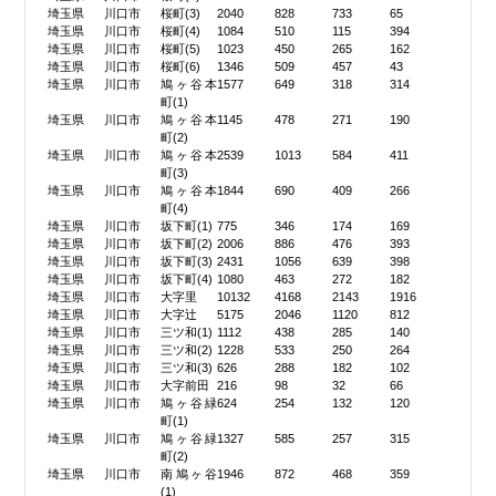
埼玉県
川口市
桜町(3)
2040
828
733
65
埼玉県
川口市
桜町(4)
1084
510
115
394
埼玉県
川口市
桜町(5)
1023
450
265
162
埼玉県
川口市
桜町(6)
1346
509
457
43
埼玉県
川口市
鳩ヶ谷本
1577
649
318
314
町(1)
埼玉県
川口市
鳩ヶ谷本
1145
478
271
190
町(2)
埼玉県
川口市
鳩ヶ谷本
2539
1013
584
411
町(3)
埼玉県
川口市
鳩ヶ谷本
1844
690
409
266
町(4)
埼玉県
川口市
坂下町(1)
775
346
174
169
埼玉県
川口市
坂下町(2)
2006
886
476
393
埼玉県
川口市
坂下町(3)
2431
1056
639
398
埼玉県
川口市
坂下町(4)
1080
463
272
182
埼玉県
川口市
大字里
10132
4168
2143
1916
埼玉県
川口市
大字辻
5175
2046
1120
812
埼玉県
川口市
三ツ和(1)
1112
438
285
140
埼玉県
川口市
三ツ和(2)
1228
533
250
264
埼玉県
川口市
三ツ和(3)
626
288
182
102
埼玉県
川口市
大字前田
216
98
32
66
埼玉県
川口市
鳩ヶ谷緑
624
254
132
120
町(1)
埼玉県
川口市
鳩ヶ谷緑
1327
585
257
315
町(2)
埼玉県
川口市
南鳩ヶ谷
1946
872
468
359
(1)