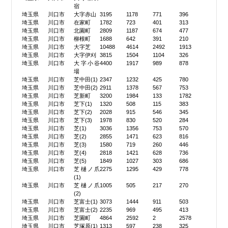
宿
埼玉県
川口市
大字赤山
3195
1178
771
396
埼玉県
川口市
在家町
1782
723
401
313
埼玉県
川口市
北園町
2809
1187
674
477
埼玉県
川口市
柳根町
1688
642
391
210
埼玉県
川口市
大字芝
10488
4614
2492
1913
埼玉県
川口市
大字伊刈
3815
1504
1104
326
埼玉県
川口市
大字小谷
4400
1917
989
878
場
埼玉県
川口市
芝中田(1)
2347
1232
425
780
埼玉県
川口市
芝中田(2)
2911
1378
567
753
埼玉県
川口市
芝新町
3200
1984
133
1782
埼玉県
川口市
芝下(1)
1320
508
115
383
埼玉県
川口市
芝下(2)
2028
915
546
345
埼玉県
川口市
芝下(3)
1978
830
520
284
埼玉県
川口市
芝(1)
3036
1356
753
570
埼玉県
川口市
芝(2)
2855
1471
623
816
埼玉県
川口市
芝(3)
1580
719
260
446
埼玉県
川口市
芝(4)
2818
1421
628
736
埼玉県
川口市
芝(5)
1849
1027
303
686
埼玉県
川口市
芝樋ノ爪
2275
1295
429
778
(1)
埼玉県
川口市
芝樋ノ爪
1005
505
217
270
(2)
埼玉県
川口市
芝富士(1)
3073
1444
911
503
埼玉県
川口市
芝富士(2)
2235
969
495
413
埼玉県
川口市
芝園町
4864
2592
2
2578
埼玉県
川口市
芝塚原(1)
1313
597
238
325