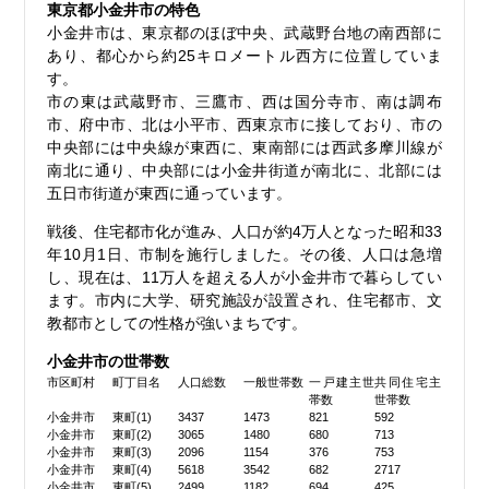
東京都小金井市の特色
小金井市は、東京都のほぼ中央、武蔵野台地の南西部に
あり、都心から約25キロメートル西方に位置していま
す。
市の東は武蔵野市、三鷹市、西は国分寺市、南は調布
市、府中市、北は小平市、西東京市に接しており、市の
中央部には中央線が東西に、東南部には西武多摩川線が
南北に通り、中央部には小金井街道が南北に、北部には
五日市街道が東西に通っています。
戦後、住宅都市化が進み、人口が約4万人となった昭和33
年10月1日、市制を施行しました。その後、人口は急増
し、現在は、11万人を超える人が小金井市で暮らしてい
ます。市内に大学、研究施設が設置され、住宅都市、文
教都市としての性格が強いまちです。
小金井市の世帯数
市区町村
町丁目名
人口総数
一般世帯数
一戸建主世
共同住宅主
帯数
世帯数
小金井市
東町(1)
3437
1473
821
592
小金井市
東町(2)
3065
1480
680
713
小金井市
東町(3)
2096
1154
376
753
小金井市
東町(4)
5618
3542
682
2717
小金井市
東町(5)
2499
1182
694
425