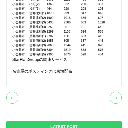
小金井市
桜町(2)
1368
632
250
367
小金井市
桜町(3)
464
220
108
105
小金井市
貫井北町(1)
1878
999
347
616
小金井市
貫井北町(2)
1909
1016
386
607
小金井市
貫井北町(3)
5435
2366
663
1628
小金井市
貫井北町(4)
225
95
19
64
小金井市
貫井北町(5)
2299
1138
524
568
小金井市
貫井南町(1)
2702
1111
663
411
小金井市
貫井南町(2)
1953
805
337
445
小金井市
貫井南町(3)
2868
1344
411
878
小金井市
貫井南町(4)
3304
1519
878
575
小金井市
貫井南町(5)
2306
1076
598
454
StarPlanGroupの関連サービス
名古屋のポスティングは東海配布
＜
＞
LATEST POST