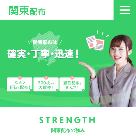
STRENGTH
関東配布の強み