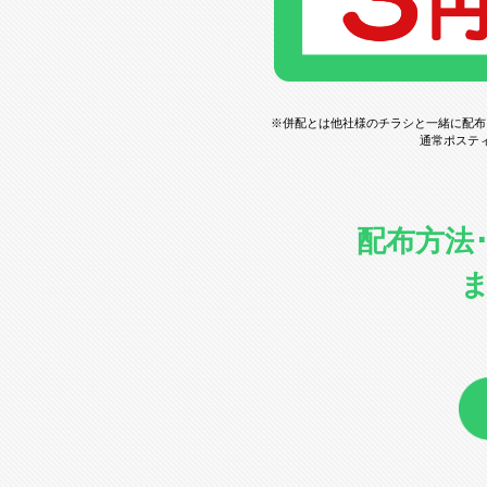
※併配とは他社様のチラシと一緒に配布
通常ポステ
配布方法