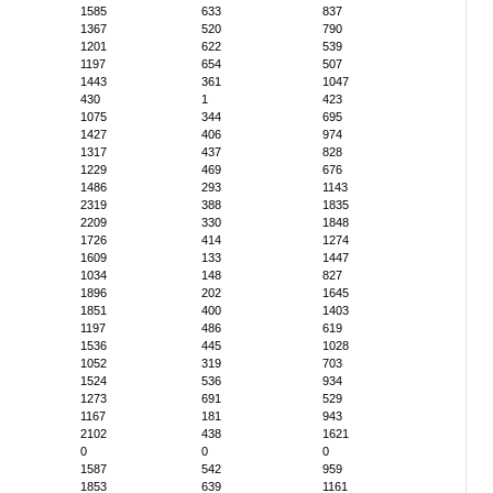
1585
633
837
1367
520
790
1201
622
539
1197
654
507
1443
361
1047
430
1
423
1075
344
695
1427
406
974
1317
437
828
1229
469
676
1486
293
1143
2319
388
1835
2209
330
1848
1726
414
1274
1609
133
1447
1034
148
827
1896
202
1645
1851
400
1403
1197
486
619
1536
445
1028
1052
319
703
1524
536
934
1273
691
529
1167
181
943
2102
438
1621
0
0
0
1587
542
959
1853
639
1161