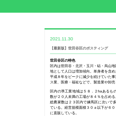
2021.11.30
世帯数情報
【最新版】世田谷区のポスティング
世田谷区の特色
区内は世田谷・北沢・玉川・砧・烏山地
地として人口は増加傾向。単身者を含め
平成８年をピークに減少を続けていた事
ス業、医療・福祉などで、製造業や卸売
区内の準工業地域は５８．２haあるも
数が２０人未満の工場が８４％を占める
総農家数は２３区内で練馬区に次いで多
ている。経営規模面積３０ａ以下が６０
に直販している。