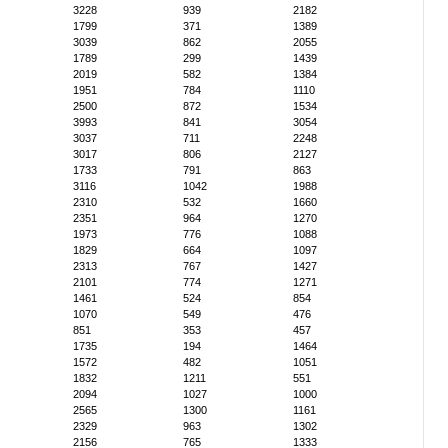
3228
939
2182
1799
371
1389
3039
862
2055
1789
299
1439
2019
582
1384
1951
784
1110
2500
872
1534
3993
841
3054
3037
711
2248
3017
806
2127
1733
791
863
3116
1042
1988
2310
532
1660
2351
964
1270
1973
776
1088
1829
664
1097
2313
767
1427
2101
774
1271
1461
524
854
1070
549
476
851
353
457
1735
194
1464
1572
482
1051
1832
1211
551
2094
1027
1000
2565
1300
1161
2329
963
1302
2156
765
1333