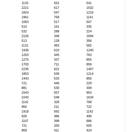
1133
552
541
2221
617
1532
1824
547
1216
1961
758
1141
1063
517
507
510
161
335
532
288
224
2126
348
1694
513
128
356
1131
483
582
1936
619
1240
1263
445
763
1275
337
855
1703
711
859
2235
622
1407
1853
539
1214
1443
533
856
721
446
229
881
530
309
1543
557
953
2243
548
1634
1142
328
768
950
211
722
1918
692
1142
926
386
490
1107
398
686
721
200
505
869
411
424