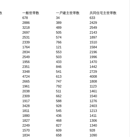
数
一般世帯数
一戸建主世帯数
共同住宅主世帯数
678
34
633
2886
389
2429
3218
489
2549
2697
505
2143
2531
574
1897
2339
766
1510
1764
121
1584
2834
553
2196
2549
503
1996
1956
433
1470
2351
846
1442
3348
541
2729
4724
613
4008
2665
747
1808
1961
792
1123
2038
511
1461
2309
662
1540
1917
588
1276
3428
928
2403
1811
545
1213
1880
436
1411
1827
468
1306
2249
827
1340
1570
609
928
1834
658
1090