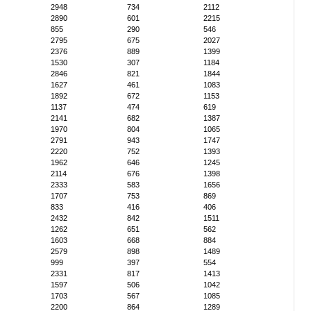
2948
734
2112
2890
601
2215
855
290
546
2795
675
2027
2376
889
1399
1530
307
1184
2846
821
1844
1627
461
1083
1892
672
1153
1137
474
619
2141
682
1387
1970
804
1065
2791
943
1747
2220
752
1393
1962
646
1245
2114
676
1398
2333
583
1656
1707
753
869
833
416
406
2432
842
1511
1262
651
562
1603
668
884
2579
898
1489
999
397
554
2331
817
1413
1597
506
1042
1703
567
1085
2200
864
1289