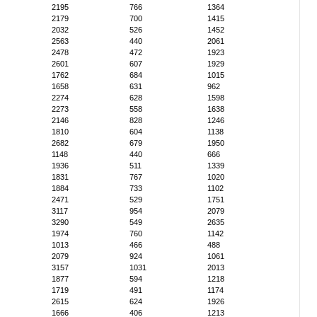
2195
766
1364
2179
700
1415
2032
526
1452
2563
440
2061
2478
472
1923
2601
607
1929
1762
684
1015
1658
631
962
2274
628
1598
2273
558
1638
2146
828
1246
1810
604
1138
2682
679
1950
1148
440
666
1936
511
1339
1831
767
1020
1884
733
1102
2471
529
1751
3117
954
2079
3290
549
2635
1974
760
1142
1013
466
488
2079
924
1061
3157
1031
2013
1877
594
1218
1719
491
1174
2615
624
1926
1666
406
1213