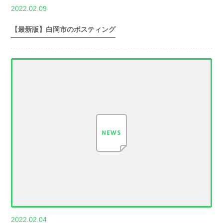
,
2022.02.09
世帯数情報
埼
玉県世帯数情報
【最新版】白岡市のポスティング
,
2022.02.04
世帯数情報
埼