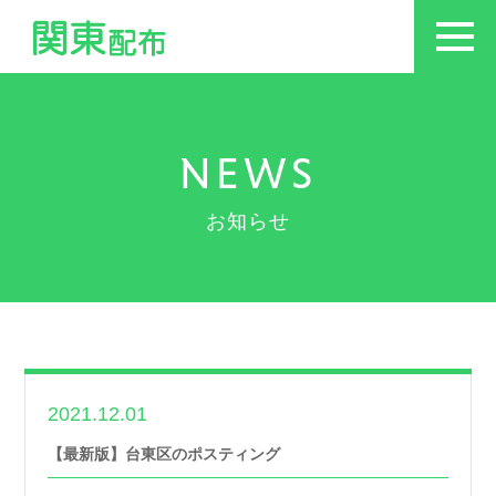
NEWS
お知らせ
2021.12.01
世帯数情報
【最新版】台東区のポスティング