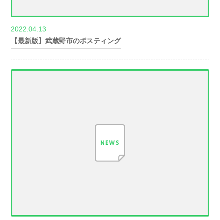
2022.04.13
世帯数情報
【最新版】武蔵野市のポスティング