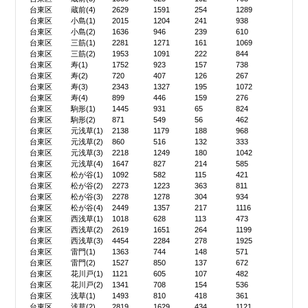
台東区
蔵前(4)
2629
1591
254
1289
台東区
小島(1)
2015
1204
241
938
台東区
小島(2)
1636
946
239
610
台東区
三筋(1)
2281
1271
161
1069
台東区
三筋(2)
1953
1091
222
844
台東区
寿(1)
1752
923
157
738
台東区
寿(2)
720
407
126
267
台東区
寿(3)
2343
1327
195
1072
台東区
寿(4)
899
446
159
276
台東区
駒形(1)
1445
931
65
824
台東区
駒形(2)
871
549
56
462
台東区
元浅草(1)
2138
1179
188
968
台東区
元浅草(2)
860
516
132
333
台東区
元浅草(3)
2218
1249
180
1042
台東区
元浅草(4)
1647
827
214
585
台東区
松が谷(1)
1092
582
115
421
台東区
松が谷(2)
2273
1223
363
811
台東区
松が谷(3)
2278
1278
304
934
台東区
松が谷(4)
2449
1357
217
1116
台東区
西浅草(1)
1018
628
113
473
台東区
西浅草(2)
2619
1651
264
1199
台東区
西浅草(3)
4454
2284
278
1925
台東区
雷門(1)
1363
744
148
571
台東区
雷門(2)
1527
850
137
672
台東区
花川戸(1)
1121
605
107
482
台東区
花川戸(2)
1341
708
154
536
台東区
浅草(1)
1493
810
418
361
台東区
浅草(2)
2819
1629
434
1121