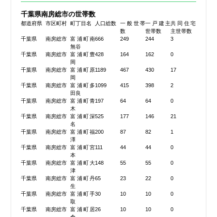
千葉県南房総市の世帯数
都道府県
市区町村
町丁目名
人口総数
一般世帯
一戸建主
共同住宅
数
世帯数
主世帯数
千葉県
南房総市
富浦町南
666
249
244
3
無谷
千葉県
南房総市
富浦町豊
428
164
162
0
岡
千葉県
南房総市
富浦町原
1189
467
430
17
岡
千葉県
南房総市
富浦町多
1099
415
398
2
田良
千葉県
南房総市
富浦町青
197
64
64
0
木
千葉県
南房総市
富浦町深
525
177
146
21
名
千葉県
南房総市
富浦町福
200
87
82
1
澤
千葉県
南房総市
富浦町宮
111
44
44
0
本
千葉県
南房総市
富浦町大
148
55
55
0
津
千葉県
南房総市
富浦町丹
65
23
22
0
生
千葉県
南房総市
富浦町手
30
10
10
0
取
千葉県
南房総市
富浦町居
26
10
10
0