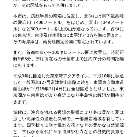
が、その区域をもって合併しました。
本市は、房総半島の南端に位置し、北側には県下最高峰
の愛宕山（408メートル）をはじめ、富山（349メート
ル）など300メートル以上の山が連なっています。西側に
は東京湾、東側及び南側には太平洋と3方を海に囲まれ、
その海岸線は、南房総国定公園に指定されています。
また、首都東京から100キロメートル圏に位置し、時間距
離約95分、県庁所在地の千葉市までは約70分の時間距離
にあります。
平成9年に開通した東京湾アクアライン、平成16年に開通
した一般国道127号富津館山道路に続き、東関東自動車道
館山線が平成19年7月4日には全線開通となりました。東
京圏から南房総がより身近になり半島性の解消が期待で
きます。
気候は、沖合を流れる暖流の影響により冬は暖かく夏は
涼しい海洋性の温暖な気候で、一部無霜地域を有してい
ます。四季折々に咲き乱れる花々などの豊かな自然資源
と、古代から近代に至る遺跡や社寺などの歴史的資源を