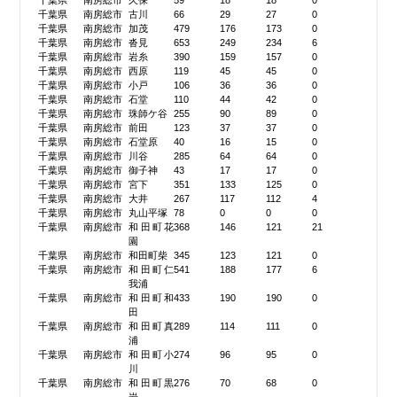
千葉県
南房総市
久保
59
18
18
0
千葉県
南房総市
古川
66
29
27
0
千葉県
南房総市
加茂
479
176
173
0
千葉県
南房総市
沓見
653
249
234
6
千葉県
南房総市
岩糸
390
159
157
0
千葉県
南房総市
西原
119
45
45
0
千葉県
南房総市
小戸
106
36
36
0
千葉県
南房総市
石堂
110
44
42
0
千葉県
南房総市
珠師ケ谷
255
90
89
0
千葉県
南房総市
前田
123
37
37
0
千葉県
南房総市
石堂原
40
16
15
0
千葉県
南房総市
川谷
285
64
64
0
千葉県
南房総市
御子神
43
17
17
0
千葉県
南房総市
宮下
351
133
125
0
千葉県
南房総市
大井
267
117
112
4
千葉県
南房総市
丸山平塚
78
0
0
0
千葉県
南房総市
和田町花
368
146
121
21
園
千葉県
南房総市
和田町柴
345
123
121
0
千葉県
南房総市
和田町仁
541
188
177
6
我浦
千葉県
南房総市
和田町和
433
190
190
0
田
千葉県
南房総市
和田町真
289
114
111
0
浦
千葉県
南房総市
和田町小
274
96
95
0
川
千葉県
南房総市
和田町黒
276
70
68
0