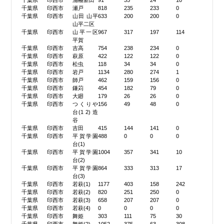
千葉県
印西市
浦幡新田
91
35
24
10
千葉県
印西市
瀬戸
818
235
233
0
千葉県
印西市
山田 山平
633
200
200
0
山平二区
千葉県
印西市
山平一区
967
317
197
114
平賀
千葉県
印西市
吉高
754
238
234
0
千葉県
印西市
萩原
422
122
122
0
千葉県
印西市
松虫
118
34
34
0
千葉県
印西市
岩戸
1134
280
274
1
千葉県
印西市
師戸
462
159
156
0
千葉県
印西市
鎌苅
454
182
79
0
千葉県
印西市
大廻
179
26
26
0
千葉県
印西市
つくりや
156
49
48
0
台(1 2) 造
谷
千葉県
印西市
吉田
415
144
141
0
千葉県
印西市
平賀学園
488
0
0
0
台(1)
千葉県
印西市
平賀学園
1004
357
341
10
台(2)
千葉県
印西市
平賀学園
864
333
313
17
台(3)
千葉県
印西市
若萩(1)
1177
403
158
242
千葉県
印西市
若萩(2)
820
251
250
0
千葉県
印西市
若萩(3)
658
207
207
0
千葉県
印西市
若萩(4)
0
0
0
0
千葉県
印西市
舞姫
303
111
75
30