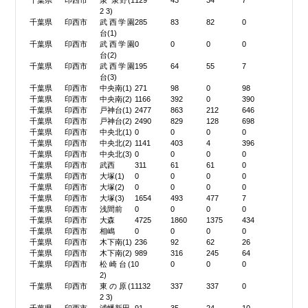
千葉県
印西市
泉 泉野(1
129
43
34
7
2 3)
千葉県
印西市
武西学園
285
83
82
0
台(1)
千葉県
印西市
武西学園
0
0
0
0
台(2)
千葉県
印西市
武西学園
195
64
55
7
台(3)
千葉県
印西市
中央南(1)
271
98
0
98
千葉県
印西市
中央南(2)
1166
392
0
390
千葉県
印西市
戸神台(1)
2477
863
212
646
千葉県
印西市
戸神台(2)
2490
829
128
698
千葉県
印西市
中央北(1)
0
0
0
0
千葉県
印西市
中央北(2)
1141
403
4
396
千葉県
印西市
中央北(3)
0
0
0
0
千葉県
印西市
武西
311
61
61
0
千葉県
印西市
大塚(1)
0
0
0
0
千葉県
印西市
大塚(2)
0
0
0
0
千葉県
印西市
大塚(3)
1654
493
477
7
千葉県
印西市
浅間前
0
0
0
0
千葉県
印西市
大森
4725
1860
1375
434
千葉県
印西市
相嶋
0
0
0
0
千葉県
印西市
木下南(1)
236
92
62
26
千葉県
印西市
木下南(2)
989
316
245
64
千葉県
印西市
松崎台(1
0
0
0
0
2)
千葉県
印西市
東の原(1
1132
337
337
0
2 3)