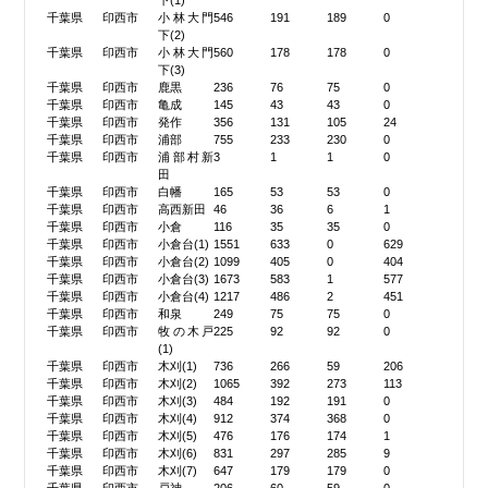
下(1)
千葉県
印西市
小林大門
546
191
189
0
下(2)
千葉県
印西市
小林大門
560
178
178
0
下(3)
千葉県
印西市
鹿黒
236
76
75
0
千葉県
印西市
亀成
145
43
43
0
千葉県
印西市
発作
356
131
105
24
千葉県
印西市
浦部
755
233
230
0
千葉県
印西市
浦部村新
3
1
1
0
田
千葉県
印西市
白幡
165
53
53
0
千葉県
印西市
高西新田
46
36
6
1
千葉県
印西市
小倉
116
35
35
0
千葉県
印西市
小倉台(1)
1551
633
0
629
千葉県
印西市
小倉台(2)
1099
405
0
404
千葉県
印西市
小倉台(3)
1673
583
1
577
千葉県
印西市
小倉台(4)
1217
486
2
451
千葉県
印西市
和泉
249
75
75
0
千葉県
印西市
牧の木戸
225
92
92
0
(1)
千葉県
印西市
木刈(1)
736
266
59
206
千葉県
印西市
木刈(2)
1065
392
273
113
千葉県
印西市
木刈(3)
484
192
191
0
千葉県
印西市
木刈(4)
912
374
368
0
千葉県
印西市
木刈(5)
476
176
174
1
千葉県
印西市
木刈(6)
831
297
285
9
千葉県
印西市
木刈(7)
647
179
179
0