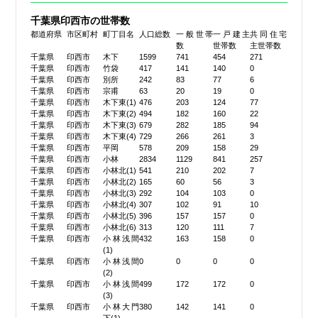
千葉県印西市の世帯数
都道府県
市区町村
町丁目名
人口総数
一般世帯
一戸建主
共同住宅
数
世帯数
主世帯数
千葉県
印西市
木下
1599
741
454
271
千葉県
印西市
竹袋
417
141
140
0
千葉県
印西市
別所
242
83
77
6
千葉県
印西市
宗甫
63
20
19
0
千葉県
印西市
木下東(1)
476
203
124
77
千葉県
印西市
木下東(2)
494
182
160
22
千葉県
印西市
木下東(3)
679
282
185
94
千葉県
印西市
木下東(4)
729
266
261
3
千葉県
印西市
平岡
578
209
158
29
千葉県
印西市
小林
2834
1129
841
257
千葉県
印西市
小林北(1)
541
210
202
7
千葉県
印西市
小林北(2)
165
60
56
3
千葉県
印西市
小林北(3)
292
104
103
0
千葉県
印西市
小林北(4)
307
102
91
10
千葉県
印西市
小林北(5)
396
157
157
0
千葉県
印西市
小林北(6)
313
120
111
7
千葉県
印西市
小林浅間
432
163
158
0
(1)
千葉県
印西市
小林浅間
0
0
0
0
(2)
千葉県
印西市
小林浅間
499
172
172
0
(3)
千葉県
印西市
小林大門
380
142
141
0