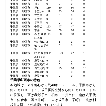
千葉県
印西市
和泉屋
0
0
0
0
千葉県
印西市
川向
0
0
0
0
千葉県
印西市
押付
159
50
50
0
千葉県
印西市
本埜小林
119
43
38
4
千葉県
印西市
立埜原
0
0
0
0
千葉県
印西市
甚兵衛
0
0
0
0
千葉県
印西市
長門屋
0
0
0
0
千葉県
印西市
中田切
163
47
47
0
千葉県
印西市
下井
244
69
68
0
千葉県
印西市
みどり台
115
38
38
0
(1 2 3)
千葉県
印西市
牧の台(1)
2
1
1
0
千葉県
印西市
牧の台(2
0
0
0
0
3)
千葉県
印西市
牧の原(1
902
279
273
1
2 3 4 5 6)
千葉県
印西市
鹿黒南(1)
9
2
2
0
千葉県
印西市
鹿黒南(2)
0
0
0
0
千葉県
印西市
鹿黒南(3)
39
25
10
15
千葉県
印西市
鹿黒南(4)
0
0
0
0
千葉県
印西市
鹿黒南(5)
0
0
0
0
千葉県印西市の特色
本地域は、東京都心から約40キロメートル、千葉市から
約20キロメートル、成田国際空港から約15キロメートル
に位置し、西は我孫子市・柏市・白井市に、南は八千代
市・佐倉市・酒々井町に、東は成田市・栄町に、北は利
根川を隔てて茨城県に接しています。