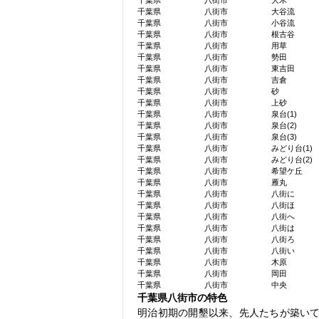
千葉県
八街市
大木
千葉県
八街市
大谷流
千葉県
八街市
小谷流
千葉県
八街市
根古谷
千葉県
八街市
用草
千葉県
八街市
勢田
千葉県
八街市
東吉田
千葉県
八街市
吉倉
千葉県
八街市
砂
千葉県
八街市
上砂
千葉県
八街市
泉台(1)
千葉県
八街市
泉台(2)
千葉県
八街市
泉台(3)
千葉県
八街市
みどり台(1)
千葉県
八街市
みどり台(2)
千葉県
八街市
希望ケ丘
千葉県
八街市
雁丸
千葉県
八街市
八街に
千葉県
八街市
八街ほ
千葉県
八街市
八街へ
千葉県
八街市
八街は
千葉県
八街市
八街ろ
千葉県
八街市
八街い
千葉県
八街市
木原
千葉県
八街市
岡田
千葉県
八街市
中央
千葉県八街市の特色
明治初期の開墾以来、先人たちが築いて