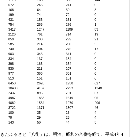
1779
766
586
144
672
245
241
0
168
64
59
3
199
74
72
0
431
156
151
0
754
285
276
1
3417
1247
1109
83
2126
761
714
19
859
330
299
21
585
214
200
5
740
304
276
17
903
345
341
0
334
137
134
0
398
166
164
0
530
211
207
0
977
366
361
0
513
151
151
0
6453
2626
1938
627
10408
4167
2793
1248
2437
895
791
67
4987
1863
1619
95
4082
1564
1270
206
3722
1371
1307
46
100
35
28
4
79
29
25
4
143
50
44
5
きたふるさと「八街」は、明治、昭和の合併を経て、平成4年4