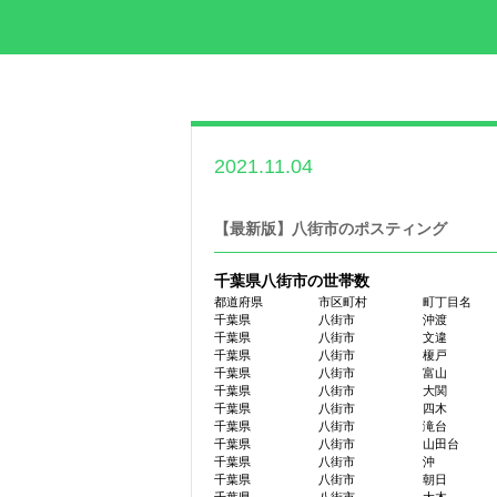
2021.11.04
世帯数情報
,
千葉県
世帯数情報
【最新版】八街市のポスティング
千葉県八街市の世帯数
都道府県
市区町村
町丁目名
千葉県
八街市
沖渡
千葉県
八街市
文違
千葉県
八街市
榎戸
千葉県
八街市
富山
千葉県
八街市
大関
千葉県
八街市
四木
千葉県
八街市
滝台
千葉県
八街市
山田台
千葉県
八街市
沖
千葉県
八街市
朝日