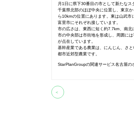
月1日に県下30番目の市として新たなス
千葉県北部のほぼ中央に位置し、東京から
ら10kmの位置にあります。東は山武
富里市にそれぞれ接しています。
市の広さは、東西に短く約7.7km、南北に
市の中央部は市街地を形成し、周囲には
が点在しています。
基幹産業である農業は、にんじん、さと
都市近郊型農業です。
StarPlanGroupの関連サービス
名古屋の
＜