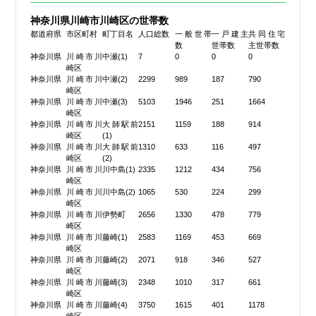
神奈川県川崎市川崎区の世帯数
都道府県
市区町村
町丁目名
人口総数
一般世帯
一戸建主
共同住宅
数
世帯数
主世帯数
神奈川県
川崎市川
中瀬(1)
7
0
0
0
崎区
神奈川県
川崎市川
中瀬(2)
2299
989
187
790
崎区
神奈川県
川崎市川
中瀬(3)
5103
1946
251
1664
崎区
神奈川県
川崎市川
大師駅前
2151
1159
188
914
崎区
(1)
神奈川県
川崎市川
大師駅前
1310
633
116
497
崎区
(2)
神奈川県
川崎市川
川中島(1)
2335
1212
434
756
崎区
神奈川県
川崎市川
川中島(2)
1065
530
224
299
崎区
神奈川県
川崎市川
伊勢町
2656
1330
478
779
崎区
神奈川県
川崎市川
藤崎(1)
2583
1169
453
669
崎区
神奈川県
川崎市川
藤崎(2)
2071
918
346
527
崎区
神奈川県
川崎市川
藤崎(3)
2348
1010
317
661
崎区
神奈川県
川崎市川
藤崎(4)
3750
1615
401
1178