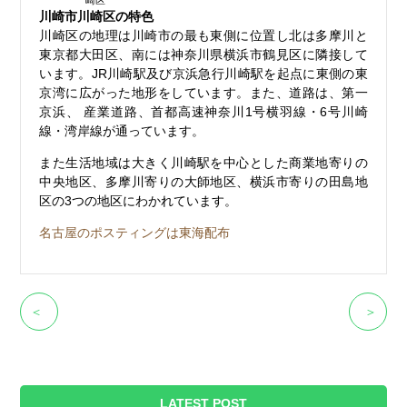
崎区
川崎市川崎区の特色
川崎区の地理は川崎市の最も東側に位置し北は多摩川と
東京都大田区、南には神奈川県横浜市鶴見区に隣接して
います。JR川崎駅及び京浜急行川崎駅を起点に東側の東
京湾に広がった地形をしています。また、道路は、第一
京浜、 産業道路、首都高速神奈川1号横羽線・6号川崎
線・湾岸線が通っています。
また生活地域は大きく川崎駅を中心とした商業地寄りの
中央地区、多摩川寄りの大師地区、横浜市寄りの田島地
区の3つの地区にわかれています。
名古屋のポスティングは東海配布
＜
＞
LATEST POST