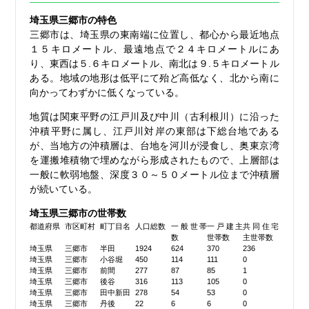
埼玉県三郷市の特色
三郷市は、埼玉県の東南端に位置し、都心から最近地点
１５キロメートル、最遠地点で２４キロメートルにあ
り、東西は５.６キロメートル、南北は９.５キロメートル
ある。地域の地形は低平にて殆ど高低なく、北から南に
向かってわずかに低くなっている。
地質は関東平野の江戸川及び中川（古利根川）に沿った
沖積平野に属し、江戸川対岸の東部は下総台地である
が、当地方の沖積層は、台地を河川が浸食し、奥東京湾
を運搬堆積物で埋めながら形成されたもので、上層部は
一般に軟弱地盤、深度３０～５０メートル位まで沖積層
が続いている。
埼玉県三郷市の世帯数
都道府県
市区町村
町丁目名
人口総数
一般世帯
一戸建主
共同住宅
数
世帯数
主世帯数
埼玉県
三郷市
半田
1924
624
370
236
埼玉県
三郷市
小谷堀
450
114
111
0
埼玉県
三郷市
前間
277
87
85
1
埼玉県
三郷市
後谷
316
113
105
0
埼玉県
三郷市
田中新田
278
54
53
0
埼玉県
三郷市
丹後
22
6
6
0