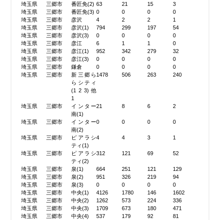
埼玉県
三郷市
番匠免(2)
63
21
15
3
埼玉県
三郷市
番匠免(3)
0
0
0
0
埼玉県
三郷市
彦沢
4
2
2
1
埼玉県
三郷市
彦沢(1)
794
299
197
54
埼玉県
三郷市
彦沢(3)
0
0
0
0
埼玉県
三郷市
彦江
6
1
1
0
埼玉県
三郷市
彦江(1)
952
342
279
32
埼玉県
三郷市
彦江(3)
0
0
0
0
埼玉県
三郷市
鎌倉
0
0
0
0
埼玉県
三郷市
新三郷ら
1478
506
263
240
らシティ
(1 2 3) 他
1
埼玉県
三郷市
インター
21
8
6
2
南(1)
埼玉県
三郷市
インター
0
0
0
0
南(2)
埼玉県
三郷市
ピアラシ
4
4
3
1
ティ(1)
埼玉県
三郷市
ピアラシ
312
121
69
52
ティ(2)
埼玉県
三郷市
泉(1)
664
251
121
129
埼玉県
三郷市
泉(2)
951
326
219
94
埼玉県
三郷市
泉(3)
0
0
0
0
埼玉県
三郷市
中央(1)
4126
1780
146
1602
埼玉県
三郷市
中央(2)
1262
573
224
336
埼玉県
三郷市
中央(3)
1709
673
180
471
埼玉県
三郷市
中央(4)
537
179
92
81