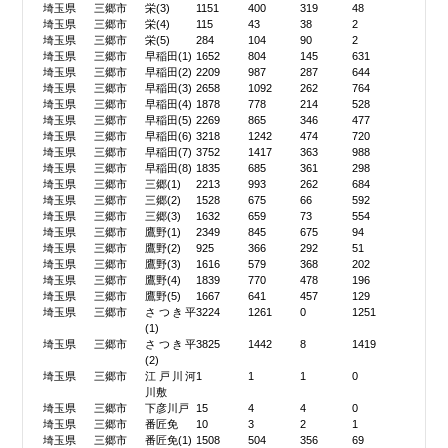
埼玉県
三郷市
栄(3)
1151
400
319
48
埼玉県
三郷市
栄(4)
115
43
38
2
埼玉県
三郷市
栄(5)
284
104
90
2
埼玉県
三郷市
早稲田(1)
1652
804
145
631
埼玉県
三郷市
早稲田(2)
2209
987
287
644
埼玉県
三郷市
早稲田(3)
2658
1092
262
764
埼玉県
三郷市
早稲田(4)
1878
778
214
528
埼玉県
三郷市
早稲田(5)
2269
865
346
477
埼玉県
三郷市
早稲田(6)
3218
1242
474
720
埼玉県
三郷市
早稲田(7)
3752
1417
363
988
埼玉県
三郷市
早稲田(8)
1835
685
361
298
埼玉県
三郷市
三郷(1)
2213
993
262
684
埼玉県
三郷市
三郷(2)
1528
675
66
592
埼玉県
三郷市
三郷(3)
1632
659
73
554
埼玉県
三郷市
鷹野(1)
2349
845
675
94
埼玉県
三郷市
鷹野(2)
925
366
292
51
埼玉県
三郷市
鷹野(3)
1616
579
368
202
埼玉県
三郷市
鷹野(4)
1839
770
478
196
埼玉県
三郷市
鷹野(5)
1667
641
457
129
埼玉県
三郷市
さつき平
3224
1261
0
1251
(1)
埼玉県
三郷市
さつき平
3825
1442
8
1419
(2)
埼玉県
三郷市
江戸川河
1
1
1
0
川敷
埼玉県
三郷市
下彦川戸
15
4
4
0
埼玉県
三郷市
番匠免
10
3
2
1
埼玉県
三郷市
番匠免(1)
1508
504
356
69