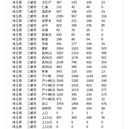
埼玉県
三郷市
大広戸
357
133
105
23
埼玉県
三郷市
仁蔵
131
42
40
0
埼玉県
三郷市
茂田井
507
198
153
23
埼玉県
三郷市
幸房
2355
957
600
316
埼玉県
三郷市
岩野木
526
215
169
34
埼玉県
三郷市
谷中
822
336
235
85
埼玉県
三郷市
笹塚
82
25
25
0
埼玉県
三郷市
南蓮沼
420
82
80
0
埼玉県
三郷市
駒形
199
80
54
8
埼玉県
三郷市
市助
441
177
144
15
埼玉県
三郷市
東町
2954
1163
590
503
埼玉県
三郷市
高州(1)
3297
1313
835
395
埼玉県
三郷市
高州(2)
2807
1176
602
501
埼玉県
三郷市
高州(3)
2146
796
502
254
埼玉県
三郷市
高州(4)
983
395
144
233
埼玉県
三郷市
寄巻
543
219
193
13
埼玉県
三郷市
戸ケ崎
3750
1568
1149
343
埼玉県
三郷市
戸ケ崎(1)
3343
1282
1009
240
埼玉県
三郷市
戸ケ崎(2)
3746
1415
823
502
埼玉県
三郷市
戸ケ崎(3)
3943
1513
1160
277
埼玉県
三郷市
戸ケ崎(4)
1193
435
234
173
埼玉県
三郷市
戸ケ崎(5)
671
255
209
32
埼玉県
三郷市
谷口
3754
1456
894
475
埼玉県
三郷市
花和田
759
286
204
68
埼玉県
三郷市
上口
5
2
1
0
埼玉県
三郷市
上口(1)
997
360
268
30
埼玉県
三郷市
上口(2)
0
0
0
0
埼玉県
三郷市
上口(3)
0
0
0
0