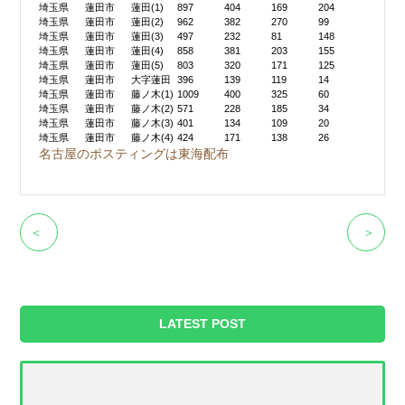
埼玉県
蓮田市
蓮田(1)
897
404
169
204
埼玉県
蓮田市
蓮田(2)
962
382
270
99
埼玉県
蓮田市
蓮田(3)
497
232
81
148
埼玉県
蓮田市
蓮田(4)
858
381
203
155
埼玉県
蓮田市
蓮田(5)
803
320
171
125
埼玉県
蓮田市
大字蓮田
396
139
119
14
埼玉県
蓮田市
藤ノ木(1)
1009
400
325
60
埼玉県
蓮田市
藤ノ木(2)
571
228
185
34
埼玉県
蓮田市
藤ノ木(3)
401
134
109
20
埼玉県
蓮田市
藤ノ木(4)
424
171
138
26
名古屋のポスティングは東海配布
＜
＞
LATEST POST