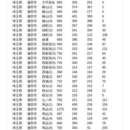
埼玉県
蓮田市
大字高虫
856
305
291
5
埼玉県
蓮田市
椿山(1)
946
374
367
2
埼玉県
蓮田市
椿山(2)
469
185
177
0
埼玉県
蓮田市
椿山(3)
948
401
389
6
埼玉県
蓮田市
椿山(4)
966
395
388
0
埼玉県
蓮田市
緑町(1)
860
357
298
43
埼玉県
蓮田市
緑町(2)
828
341
304
30
埼玉県
蓮田市
緑町(3)
560
235
123
109
埼玉県
蓮田市
綾瀬
958
386
332
48
埼玉県
蓮田市
西新宿(1)
499
202
109
87
埼玉県
蓮田市
西新宿(2)
770
323
190
121
埼玉県
蓮田市
西新宿(3)
736
291
217
64
埼玉県
蓮田市
西新宿(4)
771
294
248
40
埼玉県
蓮田市
西新宿(5)
744
300
241
55
埼玉県
蓮田市
西新宿(6)
525
214
127
85
埼玉県
蓮田市
西城(1)
368
146
104
29
埼玉県
蓮田市
西城(2)
867
336
267
62
埼玉県
蓮田市
西城(3)
732
287
215
70
埼玉県
蓮田市
桜台(1)
402
166
152
7
埼玉県
蓮田市
桜台(2)
502
213
189
22
埼玉県
蓮田市
桜台(3)
306
120
119
0
埼玉県
蓮田市
山ノ内
756
221
101
112
埼玉県
蓮田市
馬込(1)
904
406
239
154
埼玉県
蓮田市
馬込(2)
1275
535
301
221
埼玉県
蓮田市
馬込(3)
487
195
152
42
埼玉県
蓮田市
馬込(4)
655
285
129
144
埼玉県
蓮田市
馬込(5)
966
394
290
78
埼玉県
蓮田市
馬込(6)
700
300
41
254