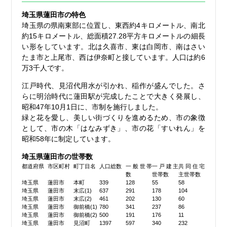
埼玉県蓮田市の特色
埼玉県の県南東部に位置し、東西約4キロメートル、南北
約15キロメートル、総面積27.28平方キロメートルの細長
い形をしています。北は久喜市、東は白岡市、南はさい
たま市と上尾市、西は伊奈町と接しています。人口は約6
万3千人です。
江戸時代、見沼代用水が引かれ、稲作が盛んでした。さ
らに明治時代に蓮田駅が完成したことで大きく発展し、
昭和47年10月1日に、市制を施行しました。
緑と花を愛し、美しい街づくりを進めるため、市の象徴
として、市の木「はなみずき」、市の花「すいれん」を
昭和58年に制定しています。
埼玉県蓮田市の世帯数
都道府県
市区町村
町丁目名
人口総数
一般世帯
一戸建主
共同住宅
数
世帯数
主世帯数
埼玉県
蓮田市
本町
339
128
55
58
埼玉県
蓮田市
末広(1)
637
291
178
104
埼玉県
蓮田市
末広(2)
461
202
130
60
埼玉県
蓮田市
御前橋(1)
780
341
237
86
埼玉県
蓮田市
御前橋(2)
500
191
176
11
埼玉県
蓮田市
見沼町
1397
597
340
232