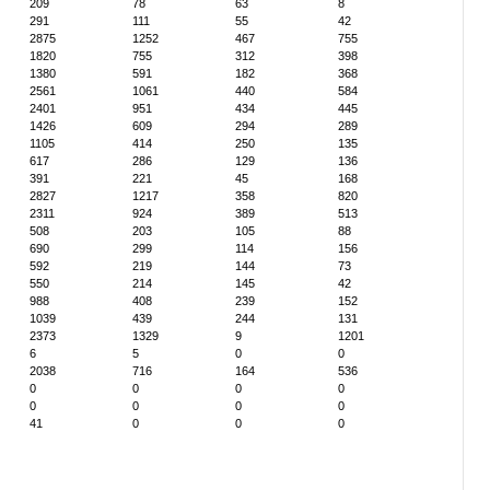
209
78
63
8
291
111
55
42
2875
1252
467
755
1820
755
312
398
1380
591
182
368
2561
1061
440
584
2401
951
434
445
1426
609
294
289
1105
414
250
135
617
286
129
136
391
221
45
168
2827
1217
358
820
2311
924
389
513
508
203
105
88
690
299
114
156
592
219
144
73
550
214
145
42
988
408
239
152
1039
439
244
131
2373
1329
9
1201
6
5
0
0
2038
716
164
536
0
0
0
0
0
0
0
0
41
0
0
0