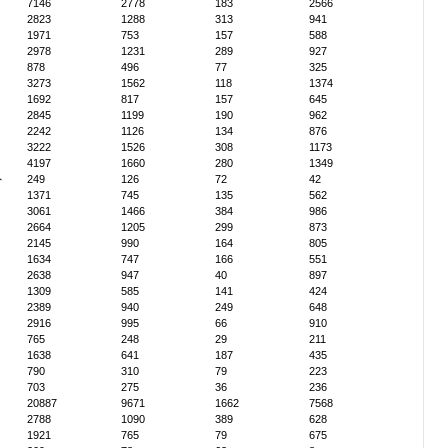
7146
2778
183
2566
2823
1288
313
941
1971
753
157
588
2978
1231
289
927
878
496
77
325
3273
1562
118
1374
1692
817
157
645
2845
1199
190
962
2242
1126
134
876
3222
1526
308
1173
4197
1660
280
1349
外
249
126
72
42
1371
745
135
562
3061
1466
384
986
2664
1205
299
873
2145
990
164
805
1634
747
166
551
2638
947
40
897
1309
585
141
424
2389
940
249
648
2916
995
66
910
765
248
29
211
1638
641
187
435
790
310
79
223
703
275
36
236
20887
9671
1662
7568
2788
1090
389
628
1921
765
79
675