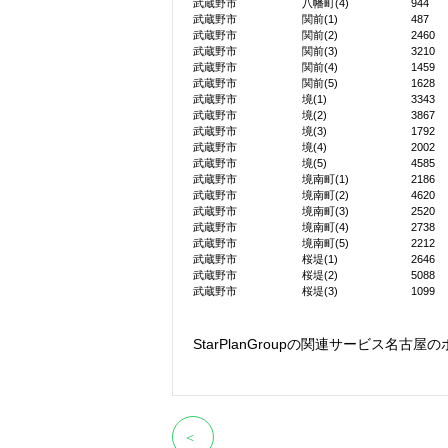
武蔵野市
八幡町(4)
944
武蔵野市
関前(1)
487
武蔵野市
関前(2)
2460
武蔵野市
関前(3)
3210
武蔵野市
関前(4)
1459
武蔵野市
関前(5)
1628
武蔵野市
境(1)
3343
武蔵野市
境(2)
3867
武蔵野市
境(3)
1792
武蔵野市
境(4)
2002
武蔵野市
境(5)
4585
武蔵野市
境南町(1)
2186
武蔵野市
境南町(2)
4620
武蔵野市
境南町(3)
2520
武蔵野市
境南町(4)
2738
武蔵野市
境南町(5)
2212
武蔵野市
桜堤(1)
2646
武蔵野市
桜堤(2)
5088
武蔵野市
桜堤(3)
1099
StarPlanGroupの関連サービス
名古屋の
＜