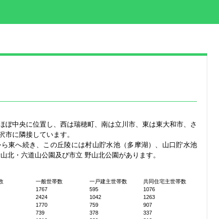
ほぼ中央に位置し、西は瑞穂町、南は立川市、東は東大和市、さ
沢市に隣接しています。
から東へ続き、この丘陵には村山貯水池（多摩湖）、山口貯水池
野山北・六道山公園及び市立 野山北公園があります。
数
一般世帯数
一戸建主世帯数
共同住宅主世帯数
1767
595
1076
2424
1042
1263
1770
759
907
739
378
337