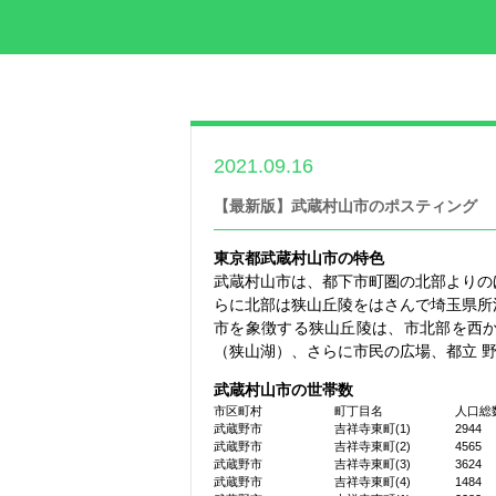
2021.09.16
世帯数情報
【最新版】武蔵村山市のポスティング
東京都武蔵村山市の特色
武蔵村山市は、都下市町圏の北部よりの
らに北部は狭山丘陵をはさんで埼玉県所
市を象徴する狭山丘陵は、市北部を西
（狭山湖）、さらに市民の広場、都立 
武蔵村山市の世帯数
市区町村
町丁目名
人口総
武蔵野市
吉祥寺東町(1)
2944
武蔵野市
吉祥寺東町(2)
4565
武蔵野市
吉祥寺東町(3)
3624
武蔵野市
吉祥寺東町(4)
1484