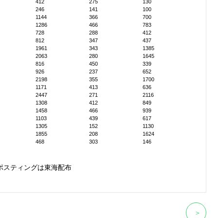
412
275
130
246
141
100
1144
366
700
1286
466
783
728
288
412
812
347
437
1961
343
1385
2063
280
1645
816
450
339
926
237
652
2198
355
1700
1171
413
636
2447
271
2116
1308
412
849
1458
466
939
1103
439
617
1305
152
1130
1855
208
1624
468
303
146
ポスティングは東海配布
＞