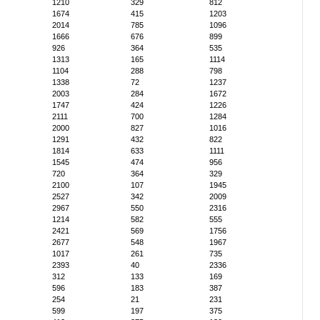
1210
329
812
1674
415
1203
2014
785
1096
1666
676
899
926
364
535
1313
165
1114
1104
288
798
1338
72
1237
2003
284
1672
1747
424
1226
2111
700
1284
2000
827
1016
1291
432
822
1814
633
1111
1545
474
956
720
364
329
2100
107
1945
2527
342
2009
2967
550
2316
1214
582
555
2421
569
1756
2677
548
1967
1017
261
735
2393
40
2336
312
133
169
596
183
387
254
21
231
599
197
375