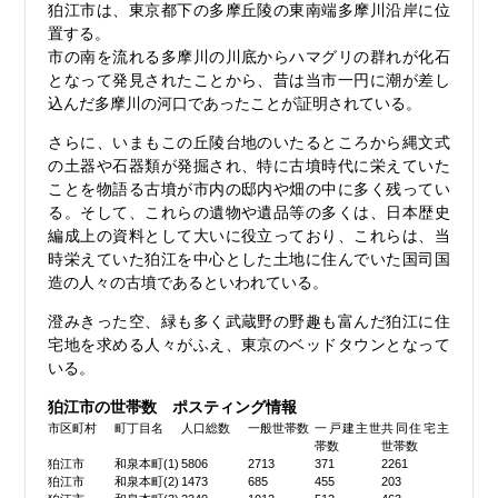
狛江市は、東京都下の多摩丘陵の東南端多摩川沿岸に位
置する。
市の南を流れる多摩川の川底からハマグリの群れが化石
となって発見されたことから、昔は当市一円に潮が差し
込んだ多摩川の河口であったことが証明されている。
さらに、いまもこの丘陵台地のいたるところから縄文式
の土器や石器類が発掘され、特に古墳時代に栄えていた
ことを物語る古墳が市内の邸内や畑の中に多く残ってい
る。そして、これらの遺物や遺品等の多くは、日本歴史
編成上の資料として大いに役立っており、これらは、当
時栄えていた狛江を中心とした土地に住んでいた国司国
造の人々の古墳であるといわれている。
澄みきった空、緑も多く武蔵野の野趣も富んだ狛江に住
宅地を求める人々がふえ、東京のベッドタウンとなって
いる。
狛江市の世帯数 ポスティング情報
市区町村
町丁目名
人口総数
一般世帯数
一戸建主世
共同住宅主
帯数
世帯数
狛江市
和泉本町(1)
5806
2713
371
2261
狛江市
和泉本町(2)
1473
685
455
203