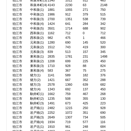
狛江市
和泉本町(3)
2340
1012
512
463
狛江市
和泉本町(4)
4143
2230
63
2148
狛江市
中和泉(1)
1881
1055
271
750
狛江市
中和泉(2)
1986
912
379
515
狛江市
中和泉(3)
2700
1351
538
739
狛江市
中和泉(4)
1424
641
284
342
狛江市
中和泉(5)
3501
1714
688
902
狛江市
西和泉(1)
1162
712
0
712
狛江市
西和泉(2)
982
475
1
466
狛江市
元和泉(1)
1280
690
145
520
狛江市
元和泉(2)
1512
743
419
300
狛江市
元和泉(3)
839
513
157
345
狛江市
東和泉(1)
2835
1781
231
1498
狛江市
東和泉(2)
1208
699
225
450
狛江市
東和泉(3)
1710
928
88
824
狛江市
東和泉(4)
583
367
75
275
狛江市
猪方(1)
1141
589
182
376
狛江市
猪方(2)
1421
667
352
288
狛江市
猪方(3)
2578
1360
639
682
狛江市
猪方(4)
1343
692
137
450
狛江市
駒井町(1)
1662
759
467
268
狛江市
駒井町(2)
1235
508
355
130
狛江市
駒井町(3)
1491
673
425
223
狛江市
岩戸南(1)
2482
1215
250
928
狛江市
岩戸南(2)
2252
1072
351
690
狛江市
岩戸南(3)
2649
1307
734
505
狛江市
岩戸南(4)
1934
719
577
116
狛江市
岩戸北(1)
1910
961
248
684