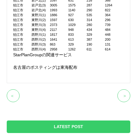
狛江市
岩戸北(2)
1097
631
216
368
狛江市
岩戸北(3)
3005
1575
287
1264
狛江市
岩戸北(4)
1993
1140
290
822
狛江市
東野川(1)
1886
927
535
364
狛江市
東野川(2)
1597
630
314
296
狛江市
東野川(3)
2373
1029
280
739
狛江市
東野川(4)
2117
948
434
484
狛江市
西野川(1)
1817
833
329
448
狛江市
西野川(2)
1641
613
387
200
狛江市
西野川(3)
863
329
190
131
狛江市
西野川(4)
2958
1262
611
614
StarPlanGroupの関連サービス
名古屋のポスティングは東海配布
＜
＞
LATEST POST