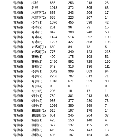
青梅市
塩船
856
253
218
23
青梅市
谷野
1018
372
305
63
青梅市
木野下(1)
655
243
206
17
青梅市
木野下(2)
638
223
207
14
青梅市
今寺(1)
1370
455
398
42
青梅市
今寺(2)
261
96
79
15
青梅市
今寺(3)
847
309
240
50
青梅市
今寺(4)
1424
514
392
109
青梅市
今寺(5)
1227
427
308
106
青梅市
末広町(1)
650
84
78
5
青梅市
末広町(2)
776
340
123
213
青梅市
藤橋(1)
400
175
108
51
青梅市
藤橋(2)
2480
892
728
150
青梅市
藤橋(3)
849
318
196
111
青梅市
今井(1)
3342
999
889
94
青梅市
今井(2)
2236
707
613
71
青梅市
今井(3)
1918
671
559
99
青梅市
今井(4)
0
0
0
0
青梅市
今井(5)
205
18
17
1
青梅市
畑中(1)
789
301
213
83
青梅市
畑中(2)
936
377
280
73
青梅市
畑中(3)
1036
380
369
7
青梅市
和田町(1)
513
197
178
14
青梅市
和田町(2)
651
245
204
37
青梅市
梅郷(1)
423
153
148
4
青梅市
梅郷(2)
377
137
115
21
青梅市
梅郷(3)
419
156
143
13
青梅市
梅郷(4)
498
197
154
34