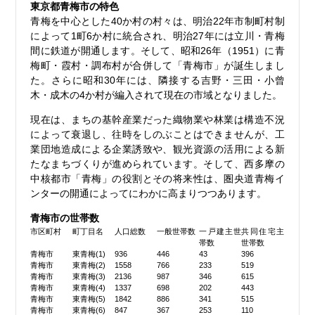
東京都青梅市の特色
青梅を中心とした40か村の村々は、明治22年市制町村制
によって1町6か村に統合され、明治27年には立川・青梅
間に鉄道が開通します。そして、昭和26年（1951）に青
梅町・霞村・調布村が合併して「青梅市」が誕生しまし
た。さらに昭和30年には、隣接する吉野・三田・小曾
木・成木の4か村が編入されて現在の市域となりました。
現在は、まちの基幹産業だった織物業や林業は構造不況
によって衰退し、往時をしのぶことはできませんが、工
業団地造成による企業誘致や、観光資源の活用による新
たなまちづくりが進められています。そして、西多摩の
中核都市「青梅」の役割とその将来性は、圏央道青梅イ
ンターの開通によってにわかに高まりつつあります。
青梅市の世帯数
市区町村
町丁目名
人口総数
一般世帯数
一戸建主世
共同住宅主
帯数
世帯数
青梅市
東青梅(1)
936
446
43
396
青梅市
東青梅(2)
1558
766
233
519
青梅市
東青梅(3)
2136
987
346
615
青梅市
東青梅(4)
1337
698
202
443
青梅市
東青梅(5)
1842
886
341
515
青梅市
東青梅(6)
847
367
253
110