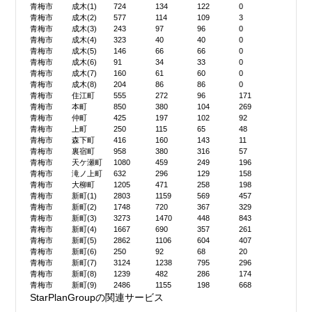
青梅市
成木(1)
724
134
122
0
青梅市
成木(2)
577
114
109
3
青梅市
成木(3)
243
97
96
0
青梅市
成木(4)
323
40
40
0
青梅市
成木(5)
146
66
66
0
青梅市
成木(6)
91
34
33
0
青梅市
成木(7)
160
61
60
0
青梅市
成木(8)
204
86
86
0
青梅市
住江町
555
272
96
171
青梅市
本町
850
380
104
269
青梅市
仲町
425
197
102
92
青梅市
上町
250
115
65
48
青梅市
森下町
416
160
143
11
青梅市
裏宿町
958
380
316
57
青梅市
天ケ瀬町
1080
459
249
196
青梅市
滝ノ上町
632
296
129
158
青梅市
大柳町
1205
471
258
198
青梅市
新町(1)
2803
1159
569
457
青梅市
新町(2)
1748
720
367
329
青梅市
新町(3)
3273
1470
448
843
青梅市
新町(4)
1667
690
357
261
青梅市
新町(5)
2862
1106
604
407
青梅市
新町(6)
250
92
68
20
青梅市
新町(7)
3124
1238
795
296
青梅市
新町(8)
1239
482
286
174
青梅市
新町(9)
2486
1155
198
668
StarPlanGroupの関連サービス