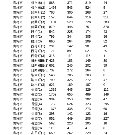
青梅市
根ケ布(1)
863
371
319
44
青梅市
根ケ布(2)
1493
543
524
5
青梅市
師岡町(1)
783
300
268
27
青梅市
師岡町(2)
1573
644
316
311
青梅市
師岡町(3)
1110
529
228
283
青梅市
師岡町(4)
879
448
75
370
青梅市
勝沼(1)
542
225
174
43
青梅市
勝沼(2)
796
344
305
36
青梅市
勝沼(3)
660
264
209
52
青梅市
西分町(1)
291
142
90
49
青梅市
西分町(2)
171
89
62
25
青梅市
西分町(3)
316
119
118
1
青梅市
日向和田(1)
426
183
149
30
青梅市
日向和田(2)
601
246
202
39
青梅市
日向和田(3)
737
272
264
8
青梅市
駒木町(1)
543
205
203
0
青梅市
駒木町(2)
799
325
272
47
青梅市
駒木町(3)
621
189
187
0
青梅市
長淵(1)
1352
445
329
112
青梅市
長淵(2)
1709
655
489
149
青梅市
長淵(3)
994
353
302
47
青梅市
長淵(4)
1753
624
323
295
青梅市
長淵(5)
1376
338
273
60
青梅市
長淵(6)
398
142
123
16
青梅市
長淵(7)
951
449
208
227
青梅市
長淵(8)
562
228
205
18
青梅市
長淵(9)
113
4
4
0
青梅市
友田町(1)
659
262
229
24