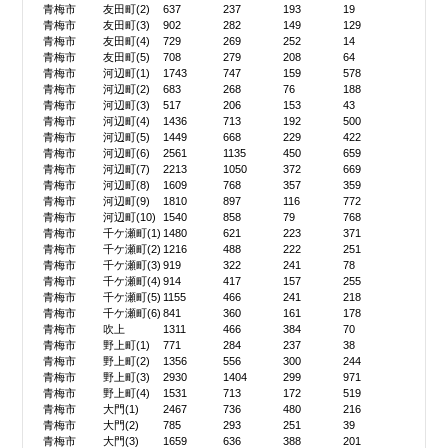
青梅市
友田町(2)
637
237
193
19
青梅市
友田町(3)
902
282
149
129
青梅市
友田町(4)
729
269
252
14
青梅市
友田町(5)
708
279
208
64
青梅市
河辺町(1)
1743
747
159
578
青梅市
河辺町(2)
683
268
76
188
青梅市
河辺町(3)
517
206
153
43
青梅市
河辺町(4)
1436
713
192
500
青梅市
河辺町(5)
1449
668
229
422
青梅市
河辺町(6)
2561
1135
450
659
青梅市
河辺町(7)
2213
1050
372
669
青梅市
河辺町(8)
1609
768
357
359
青梅市
河辺町(9)
1810
897
116
772
青梅市
河辺町(10)
1540
858
79
768
青梅市
千ケ瀬町(1)
1480
621
223
371
青梅市
千ケ瀬町(2)
1216
488
222
251
青梅市
千ケ瀬町(3)
919
322
241
78
青梅市
千ケ瀬町(4)
914
417
157
255
青梅市
千ケ瀬町(5)
1155
466
241
218
青梅市
千ケ瀬町(6)
841
360
161
178
青梅市
吹上
1311
466
384
70
青梅市
野上町(1)
771
284
237
38
青梅市
野上町(2)
1356
556
300
244
青梅市
野上町(3)
2930
1404
299
971
青梅市
野上町(4)
1531
713
172
519
青梅市
大門(1)
2467
736
480
216
青梅市
大門(2)
785
293
251
39
青梅市
大門(3)
1659
636
388
201