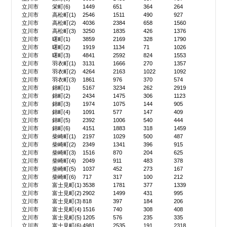
立川市
栄町(6)
1449
651
364
264
立川市
高松町(1)
2546
1511
490
927
立川市
高松町(2)
4036
2384
658
1560
立川市
高松町(3)
3250
1835
426
1376
立川市
曙町(1)
3859
2169
328
1790
立川市
曙町(2)
1919
1134
71
1026
立川市
曙町(3)
4841
2592
824
1553
立川市
羽衣町(1)
3131
1666
270
1357
立川市
羽衣町(2)
4264
2163
1022
1092
立川市
羽衣町(3)
1861
976
370
574
立川市
錦町(1)
5167
3234
262
2919
立川市
錦町(2)
2434
1475
306
1123
立川市
錦町(3)
1974
1075
144
905
立川市
錦町(4)
1091
577
147
409
立川市
錦町(5)
2392
1006
540
444
立川市
錦町(6)
4151
1883
318
1459
立川市
柴崎町(1)
2197
1029
500
487
立川市
柴崎町(2)
2349
1341
396
915
立川市
柴崎町(3)
1516
870
204
625
立川市
柴崎町(4)
2049
911
483
378
立川市
柴崎町(5)
1037
452
273
167
立川市
柴崎町(6)
717
317
100
212
立川市
富士見町(1)
3538
1781
377
1339
立川市
富士見町(2)
2902
1499
431
995
立川市
富士見町(3)
818
397
184
206
立川市
富士見町(4)
1516
740
308
408
立川市
富士見町(5)
1205
576
235
335
立川市
富士見町(6)
4981
2535
191
2318