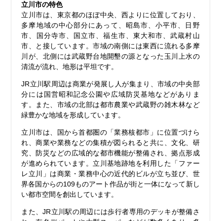
立川市の特色
立川市は、東京都のほぼ中央、西よりに位置しており、
多摩地域の中心部分にあって、昭島市、小平市、日野
市、国分寺市、国立市、福生市、東大和市、武蔵村山
市、と接しています。市域の南側には東西に流れる多摩
川が、北側には武蔵野台地開墾の源となった玉川上水の
清流が流れ、地形は平坦です。
JR立川駅周辺は商業が発展し人が集まり、市域の中央部
分には国営昭和記念公園や広域防災基地などがありま
す。また、市域の北部は都市農業や武蔵野の雑木林など
緑豊かな地域を形成しています。
立川市は、国から首都圏の「業務核都市」に位置づけら
れ、商業や業務などの集積が図られると共に、文化、研
究、防災などの広域的な都市機能が整備され、拠点形成
が進められています。立川基地跡地を利用した「ファー
レ立川」は商業・業務中心の近代的ビルが立ち並び、世
界各国からの109ものアート作品が街と一体になって新し
い都市空間を創出しています。
また、JR立川駅の周辺には歩行者専用のデッキが整備さ