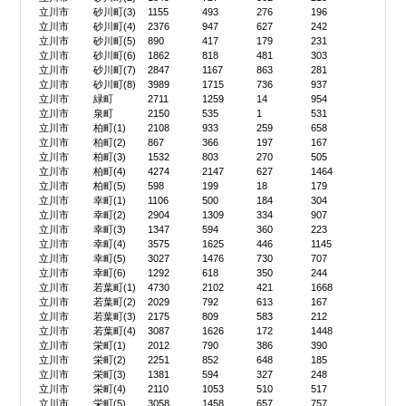
立川市
砂川町(3)
1155
493
276
196
立川市
砂川町(4)
2376
947
627
242
立川市
砂川町(5)
890
417
179
231
立川市
砂川町(6)
1862
818
481
303
立川市
砂川町(7)
2847
1167
863
281
立川市
砂川町(8)
3989
1715
736
937
立川市
緑町
2711
1259
14
954
立川市
泉町
2150
535
1
531
立川市
柏町(1)
2108
933
259
658
立川市
柏町(2)
867
366
197
167
立川市
柏町(3)
1532
803
270
505
立川市
柏町(4)
4274
2147
627
1464
立川市
柏町(5)
598
199
18
179
立川市
幸町(1)
1106
500
184
304
立川市
幸町(2)
2904
1309
334
907
立川市
幸町(3)
1347
594
360
223
立川市
幸町(4)
3575
1625
446
1145
立川市
幸町(5)
3027
1476
730
707
立川市
幸町(6)
1292
618
350
244
立川市
若葉町(1)
4730
2102
421
1668
立川市
若葉町(2)
2029
792
613
167
立川市
若葉町(3)
2175
809
583
212
立川市
若葉町(4)
3087
1626
172
1448
立川市
栄町(1)
2012
790
386
390
立川市
栄町(2)
2251
852
648
185
立川市
栄町(3)
1381
594
327
248
立川市
栄町(4)
2110
1053
510
517
立川市
栄町(5)
3058
1458
657
757