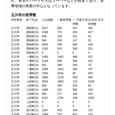
れ、有名デパートや大型スーパーなどが数多くあり、多
摩地域の商業の中心となっています。
立川市の世帯数
市区町村
町丁目名
人口総数
一般世帯数
一戸建主世
共同住宅主
帯数
世帯数
立川市
西砂町(1)
2017
820
421
384
立川市
西砂町(2)
2008
776
493
247
立川市
西砂町(3)
848
319
251
61
立川市
西砂町(4)
584
200
147
52
立川市
西砂町(5)
2556
938
600
240
立川市
西砂町(6)
1320
516
309
201
立川市
西砂町(7)
0
0
0
0
立川市
一番町(1)
2383
1053
468
537
立川市
一番町(2)
2148
869
558
263
立川市
一番町(3)
961
368
265
74
立川市
一番町(4)
2289
1010
265
707
立川市
一番町(5)
1920
1046
50
993
立川市
一番町(6)
2986
1219
258
930
立川市
上砂町(1)
3542
1663
123
1528
立川市
上砂町(2)
828
300
204
81
立川市
上砂町(3)
1468
615
381
193
立川市
上砂町(4)
660
277
165
103
立川市
上砂町(5)
4247
1784
230
1535
立川市
上砂町(6)
0
0
0
0
立川市
上砂町(7)
0
0
0
0
立川市
砂川町(1)
1207
463
309
137
立川市
砂川町(2)
1849
727
502
215